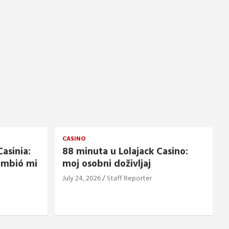
CASINO
asinia:
88 minuta u Lolajack Casino:
ambió mi
moj osobni doživljaj
July 24, 2026
Staff Reporter