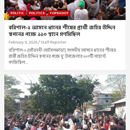
POLITIC
POLITICS
TOPSHOOT
বরিশাল-১ আসনে ধানের শীষের প্রার্থী জহির উদ্দিন
স্বপনের পক্ষে ১১০ স্থানে গণমিছিল
February 9, 2026
Staff Reporter
বরিশাল-১ (গৌরনদী-আগৈলঝাড়া) সংসদীয় আসনে ধানের শীষের
প্রার্থী জহির উদ্দিন স্বপনের পক্ষে দু’ উপজেলার ১১০টি পয়েন্টে
গণমিছিল…