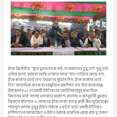
স্টাফ রিপোর্টার: “সুখে দুঃখে যাকে পাই, সে আমাদের চুন্নু ভাই’ ‘চুন্নু ভাই
এগিয়ে চলো, আমরা আছি তোমার সাথে’ ‘সাত তারিখে কেন্দ্রে যান,
ট্রাক মার্কায় ভোট দেন” উন্নয়নের সুযোগ দিন, ট্রাক মার্কায় ভোট
দিন” সহস্রাধিক জনগণের হর্ষধ্বনিতে প্রকম্পিত হয়ে উঠে বাকেরগঞ্জ
উপজেলার ১২ নং রঙ্গশ্রী ইউনিয়নের ‘আউলিয়ারপুর মাধ্যমিক
বিদ্যালয় মাঠ’ সংলগ্ন এলাকার আকাশ-বাতাস। ৩ জানুয়ারী বুধবার
বিকেলে বরিশাল-৬ আসনের ট্রাক মার্কা স্বতন্ত্র প্রার্থী বীর-মুক্তিযোদ্ধা
শামসুল আলম চুন্নুর উঠান বৈঠকে এ ঘটনা ঘটে। রঙ্গশ্রী ইউনিয়ন
বাসিন্দাদের আয়োজিত এ উঠান বৈঠকে চারদিক থেকে প্রায় দু’ ডজন