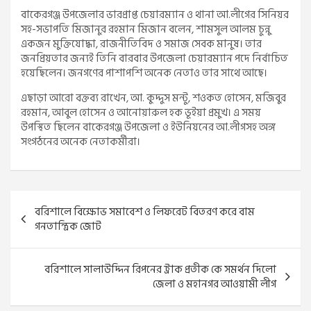
বাকেরগঞ্জ উপজেলার ভারপ্রাপ্ত চেয়ারম্যান ও থানা আ.লীগের সিনিয়র
সহ-সভাপতি মিজানুর রহমান মিজান বলেন, শামসুল আলম চুন্নু
একজন মুক্তিযোদ্ধা, রাজনীতিবিদ ও সমাজ সেবক মানুষ। তার
জনপ্রিয়তার জন্যই তিনি বারবার উপজেলা চেয়ারম্যান পদে নির্বাচিত
হয়েছিলেন। জনগণের পাশাপশি অনেক নেতাও তার সাথে আছে।
এছাড়া আরো বক্তব্য রাখেন, আ. কুদ্দুস মন্টু, শওকত হোসেন, মজিবুর
রহমান, আবুল হোসেন ও আনোয়ারুল হক ভূইয়া প্রমুখ। এ সময়
উপস্থিত ছিলেন বাকেরগঞ্জ উপজেলা ও ইউনিয়নের আ.লীগসহ অঙ্গ
সংগঠনের অনেক নেতাকর্মীরা।
Post
বরিশালে বিক্ষোভ সমাবেশ ও লিফরেট বিতরণ করে বাম
navigation
গনতান্ত্রিক জোট
বরিশালে সালাউদ্দিন রিপনের ট্রাক প্রতীক কে সমর্থন দিলো
জেলা ও মহানগর আওয়ামী লীগ