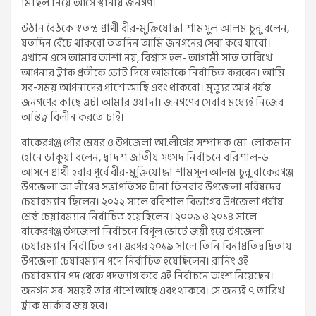
মিছিল নিয়ে আসে স্থানীয় জনগণ।
উঠান বৈঠকে স্বতন্ত্র প্রার্থী বীর-মুক্তিযোদ্ধা শামসুল আলম চুন্নু বলেন,
যতদিন বেঁচে থাকবো ততদিন আমি জনগনের সেবা করে যাবো।
এখানে এসে আমার আশা নয়, বিশ্বাস হল- আগামী সাত তারিখে
আপনার ট্রাক প্রতীকে ভোট দিয়ে আমাকে নির্বাচিত করবেন। আমি
সব-সময় আপনাদের পাশে আছি এবং থাকবো। মৃত্যুর আগ পর্যন্ত
জনগণের কাছে এটা আমার ওয়াদা। জনগণের সেবার মধ্যেই নিজের
অস্তিত্ব বিলীন করতে চাই।
বাকেরগঞ্জ পৌর মেয়র ও উপজেলা আ.লীগের সম্পাদক মো. লোকমান
হোনে ডাকুয়া বলেন, দ্বাদশ জাতীয় সংসদ নির্বাচনে বরিশাল-৬
আসনে প্রার্থী হবার পূর্বে বীর-মুক্তিযোদ্ধা শামসুল আলম চুন্নু বাকেরগঞ্জ
উপজেলা আ.লীগের সভাপতিসহ টানা তিনবার উপজেলা পরিষদের
চেয়ারম্যান ছিলেন। ২০২২ সালে বরিশাল বিভাগের উপজেলা পর্যায়
শ্রেষ্ঠ চেয়ারম্যান নির্বাচিত হয়েছিলেন। ২০০৯ ও ২০১৪ সালে
বাকেরগঞ্জ উপজেলা নির্বাচনে বিপুল ভোটে জয়ী হয়ে উপজেলা
চেয়ারম্যান নির্বাচিত হন। এরপর ২০১৯ সালে তিনি বিনাপ্রতিদ্বদ্বিতায়
উপজেলা চেয়ারম্যান পদে নির্বাচিত হয়েছিলেন। রানিং ওই
চেয়ারম্যান পদ থেকে পদত্যাগ করে এই নির্বাচনে অংশ নিয়েছেন।
জনগন সব-সময়ই তার পাশে আছে এবং থাকবে। সে জন্যই ৭ তারিখ
ট্রাক মার্কার জয় হবে।