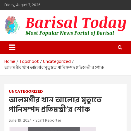
Skip
Friday, August 7, 2026
to
content
Barisal Today
The Most Popular News Portal in Barisal
Home
Topshoot
Uncategorized
আলমগীর খান আলোর মৃত্যুতে পানিসম্পদ প্রতিমন্ত্রী’র শোক
UNCATEGORIZED
আলমগীর খান আলোর মৃত্যুতে
পানিসম্পদ প্রতিমন্ত্রী’র শোক
June 19, 2024
Staff Reporter