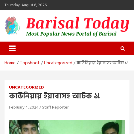
Skip
Thursday, August 6, 2026
to
content
Barisal Today
The Most Popular News Portal in Barisal
Home
Topshoot
Uncategorized
কাউনিয়ায় ইয়াবাসহ আটক ১!
UNCATEGORIZED
কাউনিয়ায় ইয়াবাসহ আটক ১!
February 4, 2024
Staff Reporter