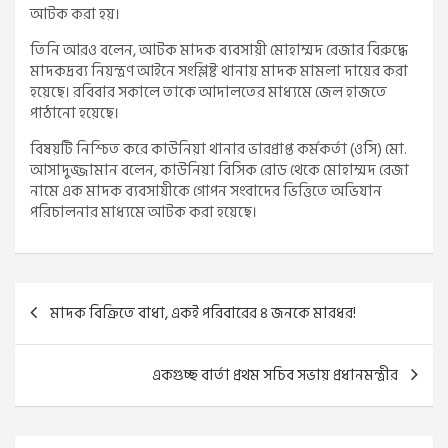
আটক করা হয়।
তিনি আরও বলেন, আটক মাদক ব্যবসায়ী মোহাম্মদ রেজার বিরুদ্ধে
মাদকদ্রব্য নিয়ন্ত্রণ আইনে সংশ্লিষ্ট থানায় মাদক মামলা দায়ের করা
হয়েছে। রবিবার সকালে তাকে আদালতের মাধ্যমে জেল হাজতে
পাঠানো হয়েছে।
বিষয়টি নিশ্চিত করে কাউনিয়া থানার ভারপ্রাপ্ত কর্মকর্তা (ওসি) মো.
আসাদুজ্জামান বলেন, কাউনিয়া বিসিক রোড থেকে মোহাম্মদ রেজা
নামে এক মাদক ব্যবসায়ীকে গোপন সংবাদের ভিত্তিতে অভিযান
পরিচালনার মাধ্যমে আটক করা হয়েছে।
Post
মাদক বিক্রিতে বাধা, একই পরিবারের ৪ জনকে মারধর!
navigation
একগুচ্ছ বার্তা প্রথম সচিব সভায় প্রধানমন্ত্রীর