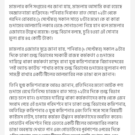
মামলার কপি সংগ্রহের পর জানা যায়, মামলায় আসামি করা হয়েছে
অজ্ঞাতনামা ব্যক্তিদের। শনিবার দিবাগত রাত সোয়া ১২টা থেকে
পরদিন রোববার (২ সেপ্টেম্বর) সকাল সাড়ে ৮টার মধ্যে কে বা কারা
গুদামের আলমারি লকার ভেঙে সোনাগুলো নিয়ে যান বলে মামলার
এজাহারে উল্লেখ রয়েছে। শুল্ক বিভাগ বলছে, চুরি হওয়া এই সোনার
মূল্য প্রায় ৪৫ কোটি টাকা।
মামলার এজাহার সূত্রে জানা যায়, শনিবার (১ সেপ্টেম্বর) সকাল ৯টার
দিকে ঢাকা শুল্ক বিভাগের সহকারী রাজস্ব কর্মকর্তা ও গুদামের
দায়িত্বে থাকা কর্মকর্তা মাসুদ রানা যুগ্ম কমিশনারকে বিমানবন্দরের
‘লস্ট অ্যান্ড ফাউন্ড’ শাখার কাছে শুল্ক বিভাগের গুদামের মূল্যবান পণ্য
সামগ্রী রাখার একটি স্টিলের আলমারির লক ভাঙা বলে জানান।
তিনি যুগ্ম কমিশনারকে আরও জানান, প্রতিদিনের মতো আটক পণ্য
গুদামে রেখে তিনিসহ চারজন রাত সাড়ে ১২টার দিকে শুল্ক বিভাগ
ছেড়ে চলে যান। গুদামের দায়িত্বে থাকা কর্মকর্তাদের কাছ থেকে এমন
সংবাদ পেয়ে ওই গুদাম পরিদর্শনে যান ঢাকা শুল্ক বিভাগের কমিশনার,
অতিরিক্ত কমিশনার ও যুগ্ম কমিশনার এবং তিনি সঙ্গে সঙ্গে বিষয়টি
কাস্টমস হাউস, ঢাকায় কর্মরত ঊর্ধ্বতন কর্মকর্তাদের অবহিত করেন।
গোডাউন পরিদর্শনে গিয়ে ভেতরে একটি স্টিলের আলমারির লকার
ভাঙা অবস্থায় দেখতে পান এবং গোডাউনের পূর্বপাশের ওপরের দিকে