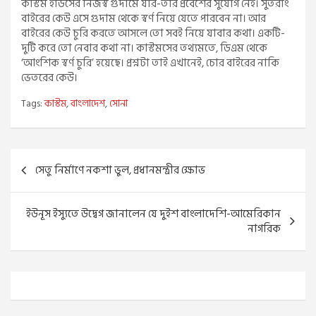
কাস্টম হাউসের নিজস্ব গুদামে যার-তার প্রবেশের সুযোগ নেই। সুতরাং
বাইরের কেউ এসে গুদাম থেকে স্বর্ণ নিয়ে যেতে পারবেন না। আর
বাইরের কেউ চুরি করতে আসলে তো সবই নিয়ে যাবার কথা। একটি-
দুটি করে তো নেবার কথা না। কাস্টমসের তথ্যমতে, ডিএম থেকে
‘আংশিক স্বর্ণ চুরি’ হয়েছে। প্রশ্নটা তাই এখানেই, চোর বাইরের নাকি
ভেতরের কেউ।
Tags:
কাস্টম
,
বাংলাদেশ
,
সোনা
Post
সেতু নির্মাণে নকশা ভুল, প্রধানমন্ত্রীর ক্ষোভ
navigation
ইউনূস ইস্যুতে উদ্বেগ জানালেন যে দুইশ বাংলাদেশি-আমেরিকান
নাগরিক