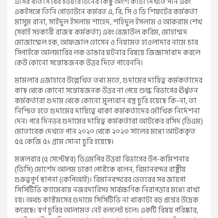
এসির বাতাস বের হওয়ার টিনের কিছু অংশ কাটা দেখতে পান এবং
একইসঙ্গে তিনি গোডাউনে কর্মরত এ, বি, সি ও ডি শিফটের কর্মকর্তা
মাসুম রানা, সাইদুল ইসলাম শাহেদ, শহিদুল ইসলাম ও আকরাম শেখ
(সবাই সহকারী রাজস্ব কর্মকর্তা) এবং রেজাউল করিম, মোহাম্মদ
মোজাম্মেল হক, আফজাল হোসেন ও নিয়ামত হাওলাদার নামে চার
সিপাইকে আলমারির লক ভাঙার ঘটনার বিষয়ে জিজ্ঞাসাবাদ করলে
কেউ কোনো সন্তোষজনক উত্তর দিতে পারেননি।
মামলার এজাহারে উল্লেখিত তথ্য মতে, গুদামের দায়িত্ব কর্মকর্তাদের
কাছ থেকে কোনো সন্তোষজনক উত্তর না পেয়ে শুল্ক বিভাগের ঊর্ধ্বতন
কর্মকর্তারা গুদাম থেকে কোনো মূল্যবান বস্তু চুরি হয়েছে কি-না, তা
নিশ্চিত হতে গুদামের দায়িত্বে থাকা কর্মকর্তাদের মৌখিক নির্দেশনা
দেন। পরে দিনভর গুদামের দায়িত্ব কর্মকর্তারা আটকের রসিদ (ডিএম)
মোতাবেক দেখতে পান ২০২০ থেকে ২০২৩ সালের মধ্যে আটককৃত
৫৫ কেজি ৫১ গ্রাম সোনা চুরি হয়েছে।
মঙ্গলবার (৫ সেপ্টেম্বর) ডিএমপির উত্তরা বিভাগের উপ-কমিশনার
(ডিসি) মোর্শেদ আলম ঢাকা পোস্টকে বলেন, বিমানবন্দর রাষ্ট্রীয়
গুরুত্বপূর্ণ স্থাপনা (কেপিআই)। বিমানবন্দরের ভেতরের সব জায়গা
সিসিটিভি ক্যামেরায় নজরদারিসহ সার্বক্ষণিক নিরাপত্তার মধ্যে রাখা
হয়। অথচ কাস্টমসের গুদামে সিসিটিভি না থাকাটা বড় প্রশ্নের উদ্রেক
করেছে। স্বর্ণ চুরির আলামত নেই বললেই চলে। একটি বিষয় পরিষ্কার,