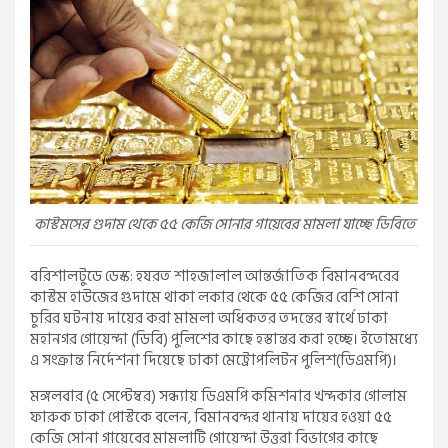
কাস্টমসের গুদাম থেকে ৫৫ কেজি সোনার গায়েবের মামলা যাচ্ছে ডিবিতে
বরিশালটুডে ডেস্ক: হযরত শাহজালাল আন্তর্জাতিক বিমানবন্দরের
কাস্টম হাউজের গুদামে থাকা লকার থেকে ৫৫ কেজির বেশি সোনা
চুরির ঘটনায় দায়ের করা মামলা অধিকতর তদন্তের স্বার্থে ঢাকা
মহানগর গোয়েন্দা (ডিবি) পুলিশের কাছে হস্তান্তর করা হচ্ছে। ইতোমধ্যে
এ সংক্রান্ত নির্দেশনা দিয়েছে ঢাকা মেট্রোপলিটন পুলিশ(ডিএমপি)।
মঙ্গলবার (৫ সেপ্টেম্বর) সন্ধ্যায় ডিএমপি কমিশনার খন্দকার গোলাম
ফারুক ঢাকা পোস্টকে বলেন, বিমানবন্দর থানায় দায়ের হওয়া ৫৫
কেজি সোনা গায়েবের মামলাটি গোয়েন্দা উত্তরা বিভাগের কাছে