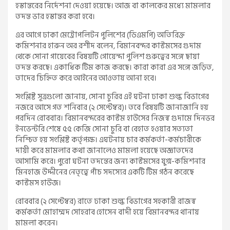
হস্তান্তরের নির্দেশনা দেওয়া হয়েছে। আজ বা কালকের মধ্যে মামলার
তদন্ত ভার হস্তান্তর করা হবে।
এর আগে ঢাকা মেট্রোপলিটন পুলিশের (ডিএমপি) অতিরিক্ত
কমিশনার হারুন অর রশীদ বলেন, বিমানবন্দর কাস্টমসের গুদাম
থেকে সোনা গায়েবের বিষয়টি গোয়েন্দা পুলিশ গুরুত্বের সঙ্গে ছায়া
তদন্ত করছে। একাধিক টিম কাজ করছে। কারা কারা এর সঙ্গে জড়িত,
তাদের চিহ্নিত করে আইনের আওতায় আনা হবে।
সংশ্লিষ্ট সূত্রগুলো জানায়, সোনা চুরির এই ঘটনা ঢাকা শুল্ক বিভাগের
নজরে আসে গত শনিবার (২ সেপ্টেম্বর)। তবে বিষয়টি জানাজানি হয়
পরদিন রোববার। বিমানবন্দরের কাস্টম হাউসের নিজস্ব গুদামে দিনভর
ইনভেন্টরি শেষে ৫৫ কেজি সোনা চুরি বা বেহাত হওয়ার সত্যতা
নিশ্চিত হয় সংশ্লিষ্ট কর্তৃপক্ষ। এঘটনায় চার কর্মকর্তা-কর্মচারীকে
দায়ী করে মামলার কথা জানালেও মামলা হয়েছে অজ্ঞাতদের
আসামি করে। পুরো ঘটনা তদন্তের জন্য কাস্টমসের যুগ্ম-কমিশনার
মিনহাজ উদ্দীনের নেতৃত্বে পাঁচ সদস্যের একটি টিম গঠন করেছে
কাস্টমস হাউজ।
রোববার (২ সেপ্টেম্বর) রাতে ঢাকা শুল্ক বিভাগের সহকারী রাজস্ব
কর্মকর্তা মোহাম্মদ সোহরাব হোসেন বাদী হয়ে বিমানবন্দর থানায়
মামলা করেন।