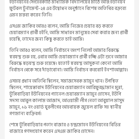
ইউনিয়নের সেংহেরকাঠি মাধ্যমিক বিদ্যালয়ের মাঠে আন্ত:ইউনিয়ন
ফুটবল টুর্নামেন্ট-২৪ এর উদ্বোধন অনুষ্ঠানে বিশেষ অতিথির বক্তব্যে
এমন মন্তব্য করেন তিনি।
এসএম জাকির আরও বলেন, আমি নিজের চেয়ার বড় করতে
চেয়ারম্যান প্রার্থী হইনি, আমি সাধারন মানুষের সেবা করার জন্য প্রার্থী
হয়েছি, তাদের জন্য কিছু করতে চাই আমি।
তিনি আরও বলেন, আমি নির্বাচনে অংশ নিলেই আমার বিরুদ্ধে
স্বরযন্ত্র শুরু হয়, এবার আমি চেয়ারম্যান প্রার্থী হচ্ছি এটা শুনে আমার
বিরুদ্ধে ষড়যন্ত্র শুরু হয়েছে। যতোই স্বরযন্ত্র আসুকনা কেনো আমি
নির্বাচন থেকে সরে দাঁড়াবোনা। আমি নির্বাচন করবোই ইনশাআল্লাহ।
এসময় প্রধান অতিথি ছিলেন, সমাজসেবক মামুন খান। উপস্থিত
ছিলেন, শায়েস্তাবাদ ইউনিয়নের চেয়ারম্যান আরিফুজ্জামান মুন্না,
টুঙ্গিবাড়িয়া ইউনিয়নের প্যানেল চেয়ারম্যান মামুন হোসেন, ইউপি
সদস্য আবুল কালাম আজাদ, আওয়ামী লীগ নেতা আবুয়াল মাসুদ
মামুন, ১৬ নং ওয়ার্ড যুবলীগের আহবায়ক জুয়েল রাফি সহ স্থানীয়
গণ্যমান্য ব্যক্তিবর্গ।
শেষে টুঙ্গিবাড়িয়ার পতাং বাজার ও চন্দ্রমোহন ইউনিয়নের বিভিন্ন
বাজারে গণসংযোগ করেন এসএম জাকির হোসেন।