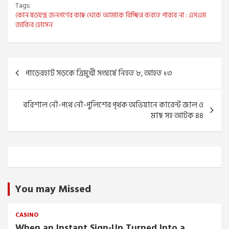
Tags:
কোন ষড়যন্ত্র জনগণের কাছ থেকে আমাকে বিচ্ছিন্ন করতে পারবে না : এসএম
জাকির হোসেন
Post
পাড়েরহাট সড়কে ত্রিমুখী সংঘর্ষে নিহত ৮, আহত ১৩
navigation
বরিশাল নৌ-পথে নৌ-পুলিশের পৃথক অভিযানে কারেন্ট জাল ও
মাছ সহ আটক ৪৪
You may Missed
CASINO
When an Instant Sign‑Up Turned Into a