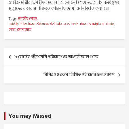
ও ছাত্র-ছাত্রীরা উপস্থীত ছিলেন। আলোচনা শেষে ১৫ আগষ্ট বঙ্গবন্ধুসহ
মৃত্যুদের রুহের মাগফিরত কামনায় দোয়া মোনাজাত করা হয়।
Tags:
জাতীয় শোক
,
জাতীয় শোক দিবস উপলক্ষে ইউজিভিতে আলোচনাসভা ও দোয়া-মোনাজাত
,
দোয়া-মোনাজাত
Post
৮ বোর্ডের এইচএসসি পরিক্ষা শুরু আগামীকাল থেকে
navigation
বিসিএস ৪৩তম লিখিত পরীক্ষার ফল প্রকাশ
You may Missed