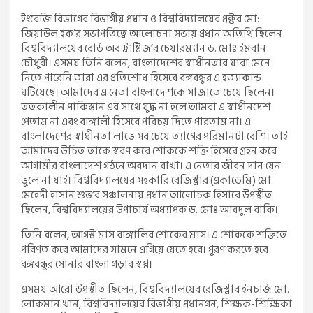
ইংরেজি বিভাগের বিভাগীয় প্রধান ও বিশ্ববিদ্যালয়ের প্রক্টর মো:
জিয়াউল হক’র সভাপতিত্বে আলোচনা সভায় প্রধান অতিথি ছিলেন
বিশ্ববিদ্যালয়ের বোর্ড অব ট্রাষ্টিজ’র চেয়ারম্যান ড. মোঃ ইমরান
চৌধুরী। এসময় তিনি বলেন, বাংলাদেশের স্বাধীনতার যারা মেনে
নিতে পারেনি তারা এর প্রতিশোধ হিসেবে বঙ্গবন্ধুর এ হত্যাকান্ড
ঘটিয়েছে। আমাদের এ নেতা বাংলাদেশকে সাজাতে চেয়ে ছিলেন।
ততকালীন পাকিস্তান এর সাথে যুদ্ধ না হলে আমরা এ স্বাধীনদেশ
পেতাম না এবং বাঙ্গালী হিসেবে পরিচয় দিতে পারতাম না। এ
বাংলাদেশের স্বাধীনতা লাভে সব চেয়ে ত্যাগের পরিমানটা বেশি। তাই
আমাদের উচিত তাকে স্বরণ করে শোককে শক্তি হিসেবে গ্রহন করে
আগামীর বাংলাদেশ গঠনে অবদান রাখা। এ নেতার জীবন দান যেন
ভুলে না যাই। বিশ্ববিদ্যালয়ের সহকারি রেজিস্ট্রার (একাডেমি) মো.
মেহেদী হাসান শুভ’র সঞ্চালনায় প্রধান আলোচক হিসাবে উপস্থীত
ছিলেন, বিশ্ববিদ্যালয়ের উপাচার্য অধ্যাপক ড. মোঃ আবদুল বাকি।
তিনি বলেন, আগস্ট মাস বাঙ্গালির শোকের মাস। এ শোককে শক্তিতে
পরিণত করে আমাদের সামনে এগিয়ে যেতে হবে। পূরণ করতে হবে
বঙ্গবন্ধুর সোনার বাংলা গড়ার স্বপ্ন।
এসময় আরো উপস্থীত ছিলেন, বিশ্ববিদ্যালয়ের রেজিস্ট্রার ইনচার্জ মো.
লোকমান খান, বিশ্ববিদ্যালয়ের বিভাগীয় প্রধানগন, শিক্ষক-শিক্ষিকা