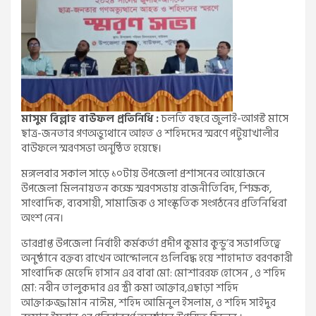
মাসুম বিল্লাহ বাউফল প্রতিনিধি :
চলতি বছরে জুলাই-আগস্ট মাসে
ছাত্র-জনতার গণঅভ্যুথানে আহত ও শহিদদের স্মরণে পটুয়াখালীর
বাউফলে স্মরণসভা অনুষ্ঠিত হয়েছে।
মঙ্গলবার সকাল সাড়ে ১০টায় উপজেলা প্রশাসনের আয়োজনে
উপজেলা মিলনায়তন কক্ষে স্মরণসভায় রাজনীতিবিদ, শিক্ষক,
সাংবাদিক, ব্যবসায়ী, সামাজিক ও সাংস্কৃতিক সংগঠনের প্রতিনিধিরা
অংশ নেন।
ভারপ্রাপ্ত উপজেলা নির্বাহী কর্মকর্তা প্রদীপ কুমার কুন্ডু’র সভাপতিত্বে
অনুষ্ঠানে বক্তব্য রাখেন আন্দোলনে গুলিবিদ্ধ হয়ে শাহাদাত বরণকারী
সাংবাদিক মেহেদি হাসান এর বাবা মো: মোশাররফ হোসেন , ও শহিদ
মো: নবীন তালুকদার এর স্ত্রী রুমা আক্তার,এছাড়া শহিদ
আক্তারুজ্জামান নাঈম, শহিদ আমিনুল ইসলাম, ও শহিদ সাইদুর