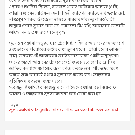
রহমান ইমরান এর পরিবারবর্গ অনুষ্ঠানে উপস্থিত ছিলেন ।
এছাড়াও উপস্থিত ছিলেন, বাউফল থানার অফিসার ইনচার্জ (ওসি)
কামাল হোসেন, বাউফল সেনাবাহিনী ক্যাম্পের ক্যাপ্টেন খন্দকার মো.
নাজমুস সাকিব, উপজেলা স্বাস্থ্য ও পরিবার পরিকল্পনা কর্মকর্তা
ডাক্তার প্রশান্ত কুমার শাহা সহ, উপজেলা বিএনপি, জামায়াত ইসলামি
আন্দোলন ও হেফাজতের নেতৃবৃন্দ ।
্এসময় বক্তারা অভ্যুত্থানের প্রেক্ষাপট, শহিদ ও আহতদের আত্মত্যাগ
এবং তাদের পরিবারের কষ্টের কথা তুলে ধরেন । তারা বলেন আসলে
‘ছাত্র-জনতার এই আত্মত্যাগ জাতির জন্য হলো একটি অনুপ্রেরণা।
তাদের স্মরণে আমাদের প্রত্যেককে ঐক্যবদ্ধ হয়ে দেশ ও জাতির
জাতির কল্যাণে সমাজের জন্য কাজ করতে হবে। শহিদদের স্মরণ
করতে হবে। তাদেরই যথাযথ মূল্যায়ন করতে হবে। আহতদের
সুচিকিৎসার ব্যবস্থা করতে হবে।
পরে জুলাই আগস্টের গণঅভ্যুথানে শহিদদের আত্মার মাগফেরাত
কামনা ও আহতদের সুস্থতা কামনা করে দোয়া করা হয়।
Tags:
জুলাই-আগস্ট গণঅভ্যুথানে আহত ও শহিদদের স্মরণে বাউফলে স্মরণসভা
Post