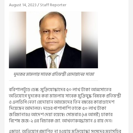
August 14, 2023
Staff Reporter
দুদকের মামলায় সাবেক প্রতিমন্ত্রী রেদোয়ানের সাজা
বরিশালটুডে ডেস্ক: মুক্তিযোদ্ধাদের ৫০ লাখ টাকা আত্মসাতের
অভিযোগে দুদকের করা মামলায় সাবেক মুক্তিযুদ্ধ বিষয়ক প্রতিমন্ত্রী
ও এলডিপি নেতা রেদোয়ান আহমেদের তিন বছরের কারাণ্ডাদেশ
দিয়েছেন আদালত। দণ্ডের পাশাপাশি তাকে ৫০ লাখ টাকা
জরিমানারও আদেশ দেয়া হয়েছে। সোমবার (১৪ আগস্ট) ঢাকার
বিশেষ জজ-২ এর বিচারক মো. আখতারুজ্জামান এ রায় দেন।
এছাড়া, অভিযোগ প্রমাণিত না হওয়ায় মুক্তিযোদ্ধা সংসদের মহাসচিব