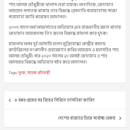
শাহ আলম চৌধুরীকে খালাস দেয়া হয়েছে। অন্যদিকে, রেদোয়ান
আহমেদ পলাতক থাকায় তার বিরুদ্ধে গ্রেপতারি পরোয়ানাসহ সাজা
পরোয়ানা জারি করেছেন আদালত।
২০০৭ সালে অর্থ আত্মসাতের অভিযোগ এনে রাজধানীর রমনা থানায়
রেদোয়ান আহমেদসহ তিন জনের বিরুদ্ধে মামলা করে দুদক।
মামলার অপর দুই আসামি হলেন মুক্তিযোদ্ধা কেন্দ্রীয় কমান্ড
কাউন্সিলের তৎকালীন চেয়ারম্যান কবির আহমেদ ও মহাসচিব শাহ
আলম চৌধুরী। পরে ২০২০ সালের ২০ আগস্ট রেদোয়ান ও শাহ
আলমের বিরুদ্ধে অভিযোগ গঠন করে আদালত।
Tags:
দুদক
,
সাবেক প্রতিমন্ত্রী
Post
৮ বছর প্রেমের পর বিয়ের পিরিতে তাসনিয়া ফারিণ
navigation
দেশের বাজারে ডিমে সর্বোচ্চ রেকর্ড