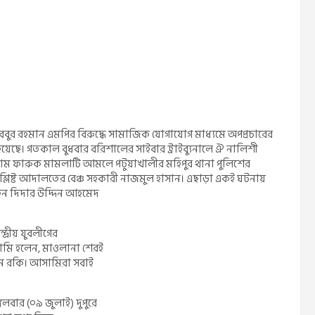
ত্রী মহিববুর রহমান এমপির বিরুদ্ধে সামাজিক যোগাযোগ মাধ্যমে অপপ্রচারের
হয়েছে। গতকাল বুধবার বরিশালের সাইবার ট্রাইব্যুনালে ঐ নালিশী
োলাম ফারুক মামলাটি আমলে পটুয়াখালীর মহিপুর থানা পুলিশের
ন সংশ্লিষ্ট আদালতের বেঞ্চ সহকারী নাজমুল হাসান। এছাড়া একই ঘটনায়
েন দিদার উদ্দিন আহমেদ
্রীয় যুবলীগের
ামি হলেন, মাওলানা শেরই
েন রকি। আসামিরা সবাই
গলবার (০৯ জুলাই) দুপুরে