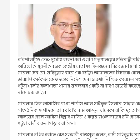
বরিশালটুডে ডেস্ক: দুর্যোগ ব্যবস্থাপনা ও ত্রাণ মন্ত্রণালয়ের প্রতিমন্
অভিযোগে যুবলীগের এক কেন্দ্রীয় নেতাসহ তিনজনের বিরুদ্ধে মামলা 
মামলা দেন মো. মহিবুল্লাহ নামে এক ব্যক্তি। আদালতের বিচারক গ
ভারপ্রাপ্ত কর্মকর্তাকে তদন্তের নির্দেশ দেন। এ তথ্য নিশ্চিত করেছে
পটুয়াখালীর কলাপাড়া থানায় মঙ্গলবার একটি সাধারণ ডায়েরী করেছ
নামে এক ব্যক্তি।
মামলার তিন আসামির মধ্যে শামীম আল সাইফুল ইসলাম সোহাগ কেন্দ
সাংগঠনিক সম্পাদক। তার বাবা’র নাম আব্দুল খালেক। বাকি দুই আস
আলমের ছেলে আরিফ বিল্লাহ নাসিম ও রুস্তুম হাওলাদারের রনি হোস
পটুয়াখালীর কলাপাড়ার বাসিন্দা।
মামলার নথির বরাতে বেঞ্চসহকারী নাজমুল বলেন, বাদী মহিবুল্লাহ মঙ্