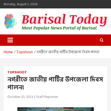
Skip
Monday, August 3, 2026
to
content
Barisal Today
The Most Popular News Portal in Barisal
Home
Topshoot
নগরীতে জাতীয় পার্টির উপজেলা দিবস পালন!
TOPSHOOT
নগরীতে জাতীয় পার্টির উপজেলা দিবস
পালন!
October 23, 2023
Staff Reporter