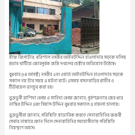
স্টাফ রিপোর্টার: বরিশাল নগরীর আইনউদ্দিন হাওলাদার সড়কে দলিয়
প্রভাব খাটিয়ে জোরপূর্বক জমি দখলের চেষ্টার অভিযোগ উঠেছে।
বুধবার (১৪ আগষ্ট) নগরীর ২নং ওয়ার্ড আইনউদ্দিন হাওলাদার সড়কে
সকাল নয় টার সময় এ ঘটনা ঘটে। এসময় বসতবাড়ির প্রাচীর ও
টিউবয়েল ভাংচুর করা হয়।
ভুক্তভূগী রাশিদা বেগম ও সাহিদা বেগম জানান, পূর্বশত্রুতার জের ধরে
নাছির উদ্দিন এবং গিয়াস উদ্দিন বুধবার সকালে এ হামলা চালায়।
ভুক্তভূগীরা জানান, পরিস্থিতি স্বাভাবিক করতে সেনাবাহিনির জরুরী
সেবার নাম্বারে ফোন দিলে সেনাবাহিনির সহযোগীতায় পরিস্থিতি
নিয়ন্ত্রণে আসে।