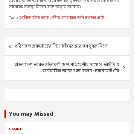
এবিষয় কাউনিয়া থানা ও এসিল্যান্ড ভুক্তভূগীদের সঠিক ভাবে তদন্ত
সাপেক্ষে ব্যবস্থা নিবেন বলে অশ্বাস জানান।
Tags:
নগরীতে দলিয় প্রভাব খাটিয়ে জোরপূর্বক জমি দখলের চেষ্টা
Post
বরিশালে চেকপোস্টের শিক্ষার্থীদের মারধরে যুবক নিহত
navigation
বাংলাদেশ-ভারত প্রতিবেশী দেশ, প্রতিবেশীর সাথে বে-আইনি ও
অমানবিক আচরণ বন্ধ করুন : চরমোনাই পীর
You may Missed
CASINO