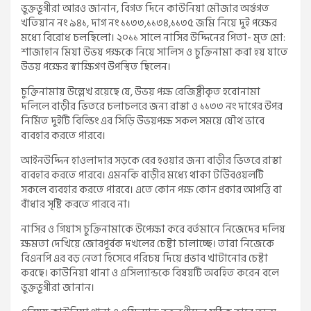
ভুক্তভূগীরা আরও জানান, বিগত দিনে কাউনিয়া মৌজার অর্ন্তগত
খতিয়ান নং ৯৪১, দাগ নং ১১৩৩,১১৩৪,১১৩৫ জমি নিয়ে দুই পক্ষের
মধ্যে বিরোধ চলছিলো। ২০১১ সালে নাসির উদ্দিনের পিতা- মৃত মো:
শাজাহান মিয়া উভয় পক্ষকে নিয়ে সালিস ও চুক্তিনামা করা হয় যাতে
উভয় পক্ষের স্বাক্ষিগণ উপস্থিত ছিলেন।
চুক্তিনামায় উল্লেখ রয়েছে যে, উভয় পক্ষ রেজিষ্ট্রীকৃত হবোনামা
দলিলে বাড়ীর ভিতরে চলাচলরে জন্য রাস্তা ও ১১৩৩ নং দাগের উপর
নির্মিত দুইটি বিল্ডিং এর সিড়ি উভয়পক্ষ সকল সময়ে যৌথ ভাবে
ব্যবহার করতে পারবে।
আইনউদ্দিন হাওলাদার সড়কে বের হওয়ার জন্য বাড়ীর ভিতরে রাস্তা
ব্যবহার করতে পারবে। এমনকি বাড়ীর মধ্যে থাকা টউিবওয়লটি
সকলে ব্যবহার করতে পারবে। এতে কোন পক্ষ কোন প্রকার আপত্তি বা
বাঁধার সৃষ্টি করতে পারবে না।
নাসির ও গিয়াস চুক্তিনামাকে উপেক্ষা করে বর্তমানে নিজেদের দলিয়
ক্ষমতা দেখিয়ে জোরপূর্বক দখলের চেষ্টা চালাচ্ছে। তারা নিজেকে
বিএনপি এর বড় নেতা হিসেবে পরিচয় দিয়ে প্রভাব খাটানোর চেষ্টা
করছে। কাউনিয়া থানা ও এসিল্যান্ডকে বিষয়টি অবহিত করেন বলে
ভুক্তভূগীরা জানান।