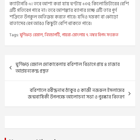
ক্যাটাগরি-১। তবে আশা করা যায় ঘণ্টায় ১৩৫ কিলোমিটারের বেশি
এটি গতিবেগ পাবে না। তবে আশঙ্কার ব্যাপার হচ্ছে এটি তার পূর্ণ
শক্তিতে উপকূল অতিক্রম করতে পারে। যদিও দমকা বা ঝোড়ো
বাতাসের বেগ আরও কিছুটা বেশি থাকতে পারে।
Tags:
ঘূর্ণিঝড় রেমাল
,
নিম্নচাপটি
,
পায়রা-মোংলায় ৭ নম্বর বিপদ সংকেত
Post
ঘূর্ণিঝড় রেমাল মোকাবেলায় বরিশাল বিভাগে প্রায় ৪ হাজার
navigation
আশ্রয়নকেন্দ্র প্রস্তুত
বরিশালে রবীন্দ্রনাথ ঠাকুর ও কাজী নজরুল ইসলামের
জন্মবার্ষিকী উপলক্ষে আলোচনা সভা ও পুরস্কার বিতরণ