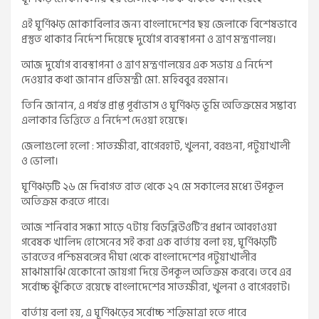
এই ঘূর্ণিঝড় মোকাবিলার জন্য বাংলাদেশের ছয় জেলাকে বিশেষভাবে
প্রস্তুত থাকার নির্দেশ দিয়েছে দুর্যোগ ব্যবস্থাপনা ও ত্রাণ মন্ত্রণালয়।
আজ দুর্যোগ ব্যবস্থাপনা ও ত্রাণ মন্ত্রণালয়ের এক সভায় এ নির্দেশ
দেওয়ার কথা জানান প্রতিমন্ত্রী মো. মহিববুর রহমান।
তিনি জানান, এ পর্যন্ত প্রাপ্ত পূর্বাভাস ও ঘূর্ণিঝড় ভূমি অতিক্রমের সম্ভাব্য
এলাকার ভিত্তিতে এ নির্দেশ দেওয়া হয়েছে।
জেলাগুলো হলো : সাতক্ষীরা, বাগেরহাট, খুলনা, বরগুনা, পটুয়াখালী
ও ভোলা।
ঘূর্ণিঝড়টি ২৬ মে দিবাগত রাত থেকে ২৭ মে সকালের মধ্যে উপকূল
অতিক্রম করতে পারে।
আজ শনিবার সন্ধ্যা সাড়ে ৭টায় বিডব্লিউওটি’র প্রধান আবহাওয়া
গবেষক খালিদ হোসেনের সই করা এক বার্তায় বলা হয়, ঘূর্ণিঝড়টি
ভারতের পশ্চিমবঙ্গের দীঘা থেকে বাংলাদেশের পটুয়াখালীর
মাঝামাঝি যেকোনো জায়গা দিয়ে উপকূল অতিক্রম করবে। তবে এর
সর্বোচ্চ ঝুঁকিতে রয়েছে বাংলাদেশের সাতক্ষীরা, খুলনা ও বাগেরহাট।
বার্তায় বলা হয়, এ ঘূর্ণিঝড়ের সর্বোচ্চ শক্তিমাত্রা হতে পারে