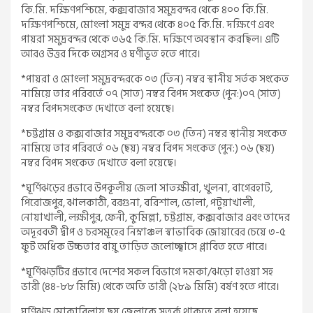
কি.মি. দক্ষিণপশ্চিমে, কক্সবাজার সমুদ্রবন্দর থেকে ৪০০ কি.মি.
দক্ষিণপশ্চিমে, মোংলা সমুদ্র বন্দর থেকে ৪০৫ কি.মি. দক্ষিণে এবং
পায়রা সমুদ্রবন্দর থেকে ৩৬৫ কি.মি. দক্ষিণে অবস্থান করছিল। এটি
আরও উত্তর দিকে অগ্রসর ও ঘণীভূত হতে পারে।
*পায়রা ও মোংলা সমুদ্রবন্দরকে ০৩ (তিন) নম্বর স্থানীয় সর্তক সংকেত
নামিয়ে তার পরিবর্তে ০৭ (সাত) নম্বর বিপদ সংকেত (পুন:)০৭ (সাত)
নম্বর বিপদসংকেত দেখাতে বলা হয়েছে।
*চট্টগ্রাম ও কক্সবাজার সমুদ্রবন্দরকে ০৩ (তিন) নম্বর স্থানীয় সংকেত
নামিয়ে তার পরিবর্তে ০৬ (ছয়) নম্বর বিপদ সংকেত (পুন:) ০৬ (ছয়)
নম্বর বিপদ সংকেত দেখাতে বলা হয়েছে।
*ঘূর্ণিঝড়ের প্রভাবে উপকূলীয় জেলা সাতক্ষীরা, খুলনা, বাগেরহাট,
পিরোজপুর, ঝালকাঠী, বরগুনা, বরিশাল, ভোলা, পটুয়াখালী,
নোয়াখালী, লক্ষীপুর, ফেনী, কুমিল্লা, চট্টগ্রাম, কক্সবাজার এবং তাদের
অদূরবর্তী দ্বীপ ও চরসমূহের নিম্নাঞ্চল স্বাভাবিক জোয়ারের চেয়ে ৩-৫
ফুট অধিক উচ্চতার বায়ু তাড়িত জলোচ্ছ্বাসে প্লাবিত হতে পারে।
*ঘূর্ণিঝড়টির প্রভাবে দেশের সকল বিভাগে দমকা/ঝড়ো হাওয়া সহ
ভারী (৪৪-৮৮ মিমি) থেকে অতি ভারী (২৮৯ মিমি) বর্ষণ হতে পারে।
ঘূর্ণিঝড় মোকাবিলায় ছয় জেলাকে সতর্ক থাকতে বলা হয়েছে