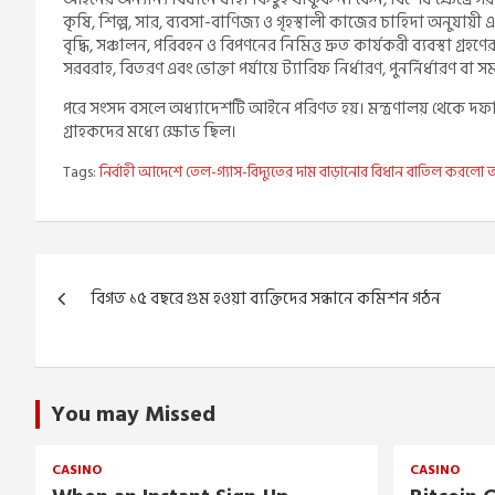
কৃষি, শিল্প, সার, ব্যবসা-বাণিজ্য ও গৃহস্থালী কাজের চাহিদা অনুযায়ী
বৃদ্ধি, সঞ্চালন, পরিবহন ও বিপণনের নিমিত্ত দ্রুত কার্যকরী ব্যবস্থা গ্র
সরবরাহ, বিতরণ এবং ভোক্তা পর্যায়ে ট্যারিফ নির্ধারণ, পুনর্নির্ধারণ বা স
পরে সংসদ বসলে অধ্যাদেশটি আইনে পরিণত হয়। মন্ত্রণালয় থেকে দফায় 
গ্রাহকদের মধ্যে ক্ষোভ ছিল।
Tags:
নির্বাহী আদেশে তেল-গ্যাস-বিদ্যুতের দাম বাড়ানোর বিধান বাতিল করলো অ
Post
বিগত ১৫ বছরে গুম হওয়া ব্যক্তিদের সন্ধানে কমিশন গঠন
navigation
You may Missed
CASINO
CASINO