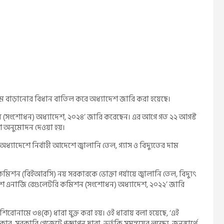
র দাম বাড়ানোর বিধান বাতিল করে অধ্যাদেশ জারি করা হয়েছে।
মিশন (সংশোধন) অধ্যাদেশ, ২০২৪’ জারি করেছেন। এর আগে গত ২২ আগস্ট
শ অনুমোদন দেওয়া হয়।
াদেশে নির্বাহী আদেশে জ্বালানি তেল, গ্যাস ও বিদ্যুতের দাম
 কমিশন (বিইআরসি) নয় সরকারকে ভোক্তা পর্যায়ে জ্বালানি তেল, বিদ্যুৎ
াংলাদেশ এনার্জি রেগুলেটরি কমিশন (সংশোধন) অধ্যাদেশ, ২০২২’ জারি
তা শিরোনামে ৩৪(ক) ধারা যুক্ত করা হয়। ওই ধারায় বলা হয়েছে, ‘এই
 সরকারি গেজেটে প্রজ্ঞাপন দ্বারা, ভর্তুকি সমন্বয়ের লক্ষ্যে, জনস্বার্থে,