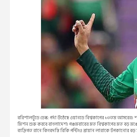
বরিশালটুডে ডেস্ক: পর্দা উঠেছে ওয়ানডে বিশ্বকাপের ১৩তম আসরের। শ
মিশন শুরু করবে বাংলাদেশ। পঞ্চমবারের মত বিশ্বকাপের মত বড় মঞ
ব্যক্তিগত রানে কিংবদন্তি রিকি পন্টিংও ব্রায়ান লারাকে টপকানোর