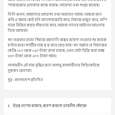
শ্যামবাজার এলাকায় কাজ করছে। গোয়েন্দা তথ্য সংগ্রহ করেছে।
তিনি বলেন, আমাদের গোয়েন্দা তথ্য অব্যাহত আছে। আমরা মনে
করি এ সময়ে কেউ যদি কালোবাজারি করে, পিয়াজ মজুত করে, বেশি
দামে বিক্রির করার পাঁয়তারা করে, আমরা তাদের আইনের আওতায়
নিয়ে আসবো।
গত শুক্রবার ভারত পিয়াজ রফতানি বন্ধের ঘোষণা দেওয়ার পর কয়েক
ঘণ্টার মধ্যে পণ্যটির দাম হু হু করে বেড়ে যায়। গত সপ্তাহে যে পিয়াজের
কেজি ১১০ থেকে ১২০ টাকা রাখা হয়েছে, এখন সেটা বিক্রি করা হচ্ছে
১৮০ টাকা থেকে ২০০ টাকা পর্যন্ত।
লাগামহীন এই দাম বৃদ্ধির জন্য অসাধু ব্যবসায়ীদের সিন্ডিকেটকে
দুষছেন ক্রেতারা।
সূত্র : বাংলাদেশ প্রতিদিন
Post
উত্তপ্ত দেশের বাজার, প্রবেশ করলো ভারতীয় পেঁয়াজ!
navigation