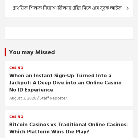
প্রাথমিক শিক্ষক নিয়োগ পরীক্ষায় প্রক্সি দিতে এসে যুবক আটক!
You may Missed
CASINO
When an Instant Sign‑Up Turned Into a
Jackpot: A Deep Dive into an Online Casino
No ID Experience
August 3, 2026
Staff Reporter
CASINO
Bitcoin Casinos vs Traditional Online Casinos:
Which Platform Wins the Play?