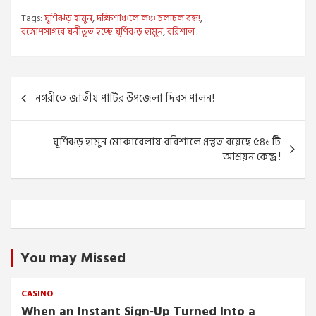
Tags:
ঘূর্ণিঝড় হামুন
,
দক্ষিণাঞ্চলে লঞ্চ চলাচল বন্ধ!
,
বঙ্গোপসাগরে ঘনীভূত হচ্ছে ঘূর্ণিঝড় হামুন
,
বরিশাল
Post
নগরীতে জাতীয় পার্টির উপজেলা দিবস পালন!
navigation
ঘূর্ণিঝড় হামুন মোকাবেলায় বরিশালে প্রস্তুত রয়েছে ৫৪১ টি
আশ্রয়ন কেন্দ্র !
You may Missed
CASINO
When an Instant Sign‑Up Turned Into a