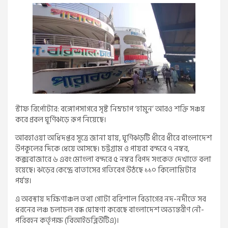
স্টাফ রির্পোটার: বঙ্গোপসাগরে সৃষ্ট নিম্নচাপ ‘হামুন’ আরও শক্তি সঞ্চয়
করে প্রবল ঘূর্ণিঝড়ে রূপ নিয়েছে।
আবহাওয়া অধিদপ্তর সূত্রে জানা যায়, ঘূর্ণিঝড়টি ধীরে ধীরে বাংলাদেশ
উপকূলের দিকে ধেয়ে আসছে। চট্টগ্রাম ও পায়রা বন্দরে ৭ নম্বর,
কক্সবাজারে ৬ এবং মোংলা বন্দরে ৫ নম্বর বিপদ সংকেত দেখাতে বলা
হয়েছে। ঝড়ের কেন্দ্রে বাতাসের গতিবেগ উঠছে ১১০ কিলোমিটার
পর্যন্ত।
এ অবস্থায় দক্ষিণাঞ্চল তথা গোটা বরিশাল বিভাগের নদ-নদীতে সব
ধরনের লঞ্চ চলাচল বন্ধ ঘোষণা করেছে বাংলাদেশ অভ্যন্তরীণ নৌ-
পরিবহন কর্তৃপক্ষ (বিআইডব্লিউটিএ)।