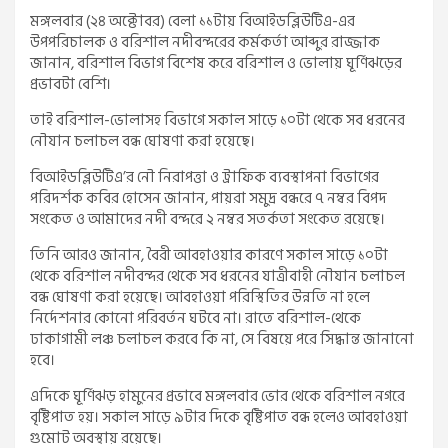
মঙ্গলবার (২৪ অক্টোবর) বেলা ১১টায় বিআইডব্লিউটিএ-এর
উপপরিচালক ও বরিশাল নদীবন্দরের কর্মকর্তা আব্দুর রাজ্জাক
জানান, বরিশাল বিভাগ বিশেষ করে বরিশাল ও ভোলায় ঘূর্ণিঝড়ের
প্রভাবটা বেশি।
তাই বরিশাল-ভোলাসহ বিভাগে সকাল সাড়ে ১০টা থেকে সব ধরনের
নৌযান চলাচল বন্ধ ঘোষণা করা হয়েছে।
বিআইডব্লিউটিএ’র নৌ নিরাপত্তা ও ট্রাফিক ব্যবস্থাপনা বিভাগের
পরিদর্শক কবির হোসেন জানান, পায়রা সমুদ্র বন্ধরে ৭ নম্বর বিপদ
সংকেত ও আমাদের নদী বন্দরে ২ নম্বর সতর্কতা সংকেত রয়েছে।
তিনি আরও জানান, বৈরী আবহাওয়ার কারণে সকাল সাড়ে ১০টা
থেকে বরিশাল নদীবন্দর থেকে সব ধরনের যাত্রীবাহী নৌযান চলাচল
বন্ধ ঘোষণা করা হয়েছে। আবহাওয়া পরিস্থিতির উন্নতি না হলে
নির্দেশনার কোনো পরিবর্তন ঘটবে না। রাতে বরিশাল-থেকে
ঢাকাগামী লঞ্চ চলাচল করবে কি না, সে বিষয়ে পরে সিদ্ধান্ত জানানো
হবে।
এদিকে ঘূর্ণিঝড় হামুনের প্রভাবে মঙ্গলবার ভোর থেকে বরিশাল নগরে
বৃষ্টিপাত হয়। সকাল সাড়ে ৯টার দিকে বৃষ্টিপাত বন্ধ হলেও আবহাওয়া
গুমোট অবস্থায় রয়েছে।