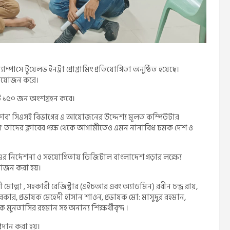
পাসে টুয়েলভ ইনট্রা প্রোগ্রামিং প্রতিযোগিতা অনুষ্ঠিত হয়েছে।
াগ আয়োজন করে।
মোট ১৫০ জন অংশগ্রহন করে।
ক্লাব’ সিএসই বিভাগের এ আয়োজনের উদ্দেশ্য মূলত কম্পিউটার
 ক্লাব’ তাদের ক্লাবের পক্ষ থেকে আগামীতেও এমন নানাবিধ চমক দেশ ও
এর নির্দেশনা ও সহযোগিতায় ডিজিটাল বাংলাদেশ গড়ার লক্ষ্যে
য়োজন করা হয়।
মোল্লা , সহকারী রেজিস্ট্রার (এইচআর এবং অ্যাডমিন) রবীন চন্দ্র রায়,
 সরকার, প্রভাষক মেহেদী হাসান শাওন, প্রভাষক মো: মাসুদুর রহমান,
মুনতাসির রহমান সহ অনান্য শিক্ষর্থীবৃন্দ ।
্রদান করা হয়।