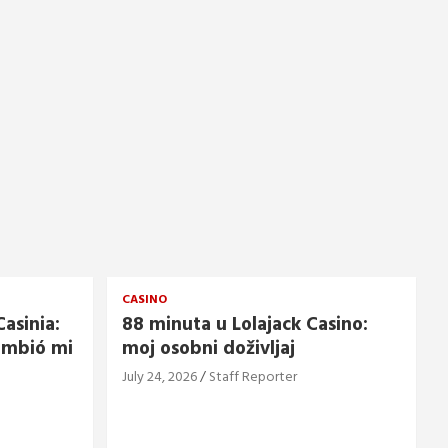
CASINO
asinia:
88 minuta u Lolajack Casino:
ambió mi
moj osobni doživljaj
July 24, 2026
Staff Reporter