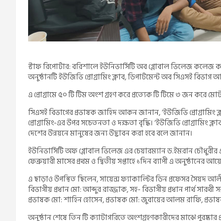
স্টাফ রিপোর্টার: বরিশালে ইউনিভার্সিটি অব গ্লোবাল ভিলেজ কলেজ ক্যাম্
অনুষ্ঠানটি ইউজিভি প্রোগ্রামিং ক্লাব, ডিপার্টমেন্ট অব সিএসই বিভ
এ প্রোগ্রামে ৫০ টি টিম অংশ গ্রহণ করে প্রত্যেক টি টিমে ৩ জন করে 
সিএসই বিভাগের প্রভাষক জাহিদ আকন জানান, ‘ইউজিভি প্রোগ্রামিং 
প্রোগ্রামিং-এর উপর সচেতনতা ও দক্ষতা বৃদ্ধি। ‘ইউজিভি প্রোগ্রামিং
দেশের উন্নয়নে মানুষের জন্য উদ্ভাবন করা হবে বলে জানান।
ইউনিভার্সিটি অফ গ্লোবাল ভিলেজ এর চেয়ারম্যান ড.ইমরান চৌধুরীর 
ফেব্রুয়ারী মাসের প্রথম ও দ্বিতীয় সপ্তাহে ১দিন ব্যাপী এ অনুষ্ঠানের আ
এ ছাড়াও উপস্থিত ছিলেন, সায়েন্স ফ্যাকাল্টির ডিন প্রফেসর সৈয়দ আলী 
বিভাগীয় প্রধান মো: আব্দুর রাজ্জাক, সহ- বিভাগীয় প্রধান পার্থ সারথী
প্রভাষক মো: শাহিন হোসেন, প্রভাষক মো: জুবায়ের আলম রাফি, প্রভাষক 
অনুষ্ঠান শেষে তিন টি ক্যাটাগরিতে অংশগ্রহণকারীদের মাঝে পুরষ্কার প