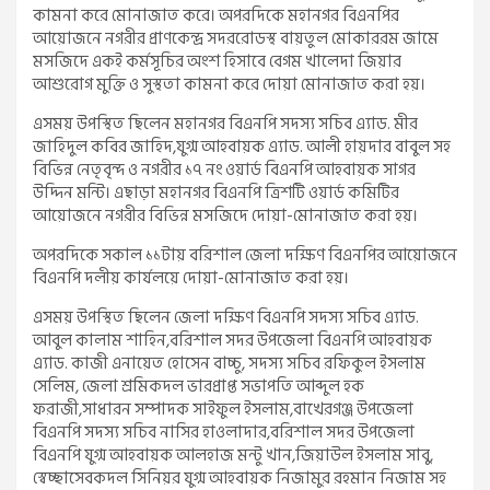
কামনা করে মোনাজাত করে। অপরদিকে মহানগর বিএনপির
আয়োজনে নগরীর প্রাণকেন্দ্র সদররোডস্থ বায়তুল মোকাররম জামে
মসজিদে একই কর্মসূচির অংশ হিসাবে বেগম খালেদা জিয়ার
আশুরোগ মুক্তি ও সুস্থতা কামনা করে দোয়া মোনাজাত করা হয়।
এসময় উপস্থিত ছিলেন মহানগর বিএনপি সদস্য সচিব এ্যাড. মীর
জাহিদুল কবির জাহিদ,যুগ্ম আহবায়ক এ্যাড. আলী হায়দার বাবুল সহ
বিভিন্ন নেতৃবৃন্দ ও নগরীর ১৭ নং ওয়ার্ড বিএনপি আহবায়ক সাগর
উদ্দিন মন্টি। এছাড়া মহানগর বিএনপি ত্রিশটি ওয়ার্ড কমিটির
আয়োজনে নগরীর বিভিন্ন মসজিদে দোয়া-মোনাজাত করা হয়।
অপরদিকে সকাল ১১টায় বরিশাল জেলা দক্ষিণ বিএনপির আয়োজনে
বিএনপি দলীয় কার্যলয়ে দোয়া-মোনাজাত করা হয়।
এসময় উপস্থিত ছিলেন জেলা দক্ষিণ বিএনপি সদস্য সচিব এ্যাড.
আবুল কালাম শাহিন,বরিশাল সদর উপজেলা বিএনপি আহবায়ক
এ্যাড. কাজী এনায়েত হোসেন বাচ্চু, সদস্য সচিব রফিকুল ইসলাম
সেলিম, জেলা শ্রমিকদল ভারপ্রাপ্ত সভাপতি আব্দুল হক
ফরাজী,সাধারন সম্পাদক সাইফুল ইসলাম,বাখেরগঞ্জ উপজেলা
বিএনপি সদস্য সচিব নাসির হাওলাদার,বরিশাল সদর উপজেলা
বিএনপি যুগ্ম আহবায়ক আলহাজ মন্টু খান,জিয়াউল ইসলাম সাবু,
স্বেচ্ছাসেবকদল সিনিয়র যুগ্ম আহবায়ক নিজামুর রহমান নিজাম সহ