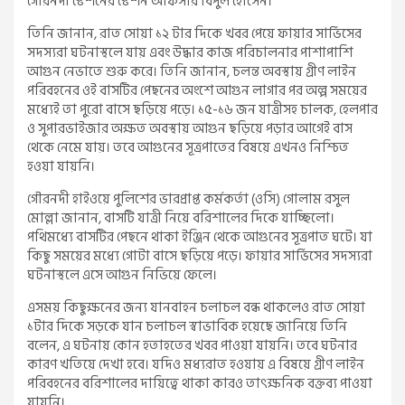
গৌরনদী স্টেশনের স্টেশন অফিসার বিপুল হোসেন।
তিনি জানান, রাত সোয়া ১২ টার দিকে খবর পেয়ে ফায়ার সার্ভিসের
সদস্যরা ঘটনাস্থলে যায় এবং উদ্ধার কাজ পরিচালনার পাশাপাশি
আগুন নেভাতে শুরু করে। তিনি জানান, চলন্ত অবস্থায় গ্রীণ লাইন
পরিবহনের ওই বাসটির পেছনের অংশে আগুন লাগার পর অল্প সময়ের
মধ্যেই তা পুরো বাসে ছড়িয়ে পড়ে। ১৫-১৬ জন যাত্রীসহ চালক, হেলপার
ও সুপারভাইজার অক্ষত অবস্থায় আগুন ছড়িয়ে পড়ার আগেই বাস
থেকে নেমে যায়। তবে আগুনের সূত্রপাতের বিষয়ে এখনও নিশ্চিত
হওয়া যায়নি।
গৌরনদী হাইওয়ে পুলিশের ভারপ্রাপ্ত কর্মকর্তা (ওসি) গোলাম রসুল
মোল্লা জানান, বাসটি যাত্রী নিয়ে বরিশালের দিকে যাচ্ছিলো।
পথিমধ্যে বাসটির পেছনে থাকা ইঞ্জিন থেকে আগুনের সূত্রপাত ঘটে। যা
কিছু সময়ের মধ্যে গোটা বাসে ছড়িয়ে পড়ে। ফায়ার সার্ভিসের সদস্যরা
ঘটনাস্থলে এসে আগুন নিভিয়ে ফেলে।
এসময় কিছুক্ষনের জন্য যানবাহন চলাচল বন্ধ থাকলেও রাত সোয়া
১টার দিকে সড়কে যান চলাচল স্বাভাবিক হয়েছে জানিয়ে তিনি
বলেন, এ ঘটনায় কোন হতাহতের খবর পাওয়া যায়নি। তবে ঘটনার
কারণ খতিয়ে দেখা হবে। যদিও মধ্যরাত হওয়ায় এ বিষয়ে গ্রীণ লাইন
পরিবহনের বরিশালের দায়িত্বে থাকা কারও তাৎক্ষনিক বক্তব্য পাওয়া
যায়নি।