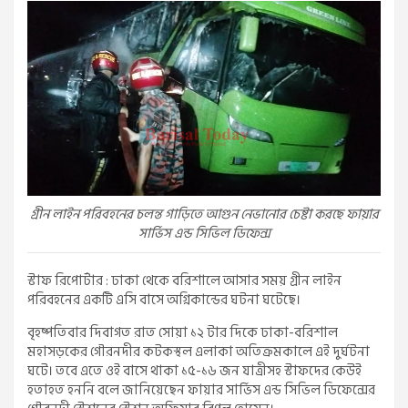
গ্রীন লাইন পরিবহনের চলন্ত গাড়িতে আগুন নেভানোর চেষ্টা করছে ফায়ার
সার্ভিস এন্ড সিভিল ডিফেন্স
স্টাফ রিপোর্টার : ঢাকা থেকে বরিশালে আসার সময় গ্রীন লাইন
পরিবহনের একটি এসি বাসে অগ্নিকান্ডের ঘটনা ঘটেছে।
বৃহষ্পতিবার দিবাগত রাত সোয়া ১২ টার দিকে ঢাকা-বরিশাল
মহাসড়কের গৌরনদীর কটকস্থল এলাকা অতিক্রমকালে এই দুর্ঘটনা
ঘটে। তবে এতে ওই বাসে থাকা ১৫-১৬ জন যাত্রীসহ স্টাফদের কেউই
হতাহত হননি বলে জানিয়েছেন ফায়ার সার্ভিস এন্ড সিভিল ডিফেন্সের