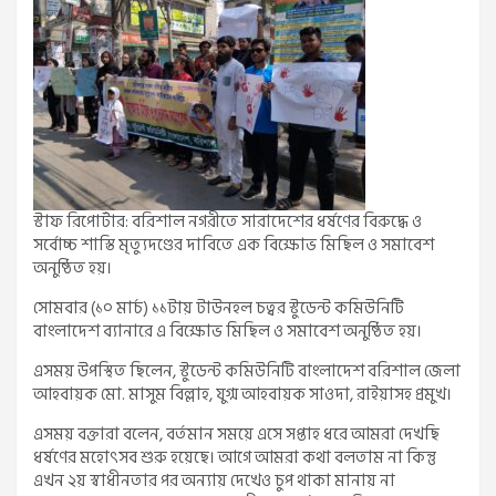
স্টাফ রিপোর্টার: বরিশাল নগরীতে সারাদেশের ধর্ষণের বিরুদ্ধে ও
সর্বোচ্চ শাস্তি মৃত্যুদণ্ডের দাবিতে এক বিক্ষোভ মিছিল ও সমাবেশ
অনুষ্ঠিত হয়।
সোমবার (১০ মার্চ) ১১টায় টাউনহল চত্বর স্টুডেন্ট কমিউনিটি
বাংলাদেশ ব্যানারে এ বিক্ষোভ মিছিল ও সমাবেশ অনুষ্ঠিত হয়।
এসময় উপস্থিত ছিলেন, স্টুডেন্ট কমিউনিটি বাংলাদেশ বরিশাল জেলা
আহবায়ক মো. মাসুম বিল্লাহ, যুগ্ম আহবায়ক সাওদা, রাইয়াসহ প্রমুখ।
এসময় বক্তারা বলেন, বর্তমান সময়ে এসে সপ্তাহ ধরে আমরা দেখছি
ধর্ষণের মহোৎসব শুরু হয়েছে। আগে আমরা কথা বলতাম না কিন্তু
এখন ২য় স্বাধীনতার পর অন্যায় দেখেও চুপ থাকা মানায় না