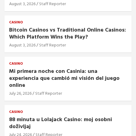
August 3, 2026
Staff Reporter
CASINO
Bitcoin Casinos vs Traditional Online Casinos:
Which Platform Wins the Play?
August 3, 2026
Staff Reporter
CASINO
Mi primera noche con Casinia: una
experiencia que cambió mi visión del juego
online
July 26, 2026
Staff Reporter
CASINO
88 minuta u Lolajack Casino: moj osobni
doživljaj
July 24, 2026
Staff Reporter