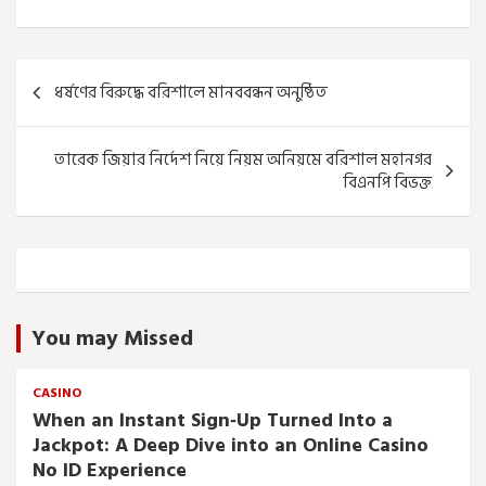
Post
ধর্ষণের বিরুদ্ধে বরিশালে মানববন্ধন অনুষ্ঠিত
navigation
তারেক জিয়ার নির্দেশ নিয়ে নিয়ম অনিয়মে বরিশাল মহানগর
বিএনপি বিভক্ত
You may Missed
CASINO
When an Instant Sign‑Up Turned Into a
Jackpot: A Deep Dive into an Online Casino
No ID Experience