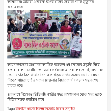
আমাদের। আমরা এ জঘন্য অপরাধীদের সর্বোচ্চ শাস্তি মৃত্যুদণ্ড
করতে হবে।
আইন উপদেষ্টা অধ্যাপক আসিফ নজরুল এর বক্তব্যের উদ্ধৃতি দিয়ে
বক্তারা বলেন, যেখানে আসিয়ার ধর্ষককে তা সকলের জানা, সেখানেও
কেন বিচার বিভাগ তার বিচার কার্যক্রম সম্পন্ন করতে ৯০ দিন সময়
নিবে? আমরা চাই এ সকল মামলার বিচারকার্য যতদ্রুত সম্ভব শেষ
করতে হবে।
এর আগে বিক্ষোভ মিছিলটি নগরীর সদর হাসপাতাল থেকে সদর রোড
বিভিন্ন সড়ক প্রদক্ষিণ করে
Tags:
বরিশালে ধর্ষণের বিরুদ্ধে বিক্ষোভ মিছিল অনুষ্ঠিত