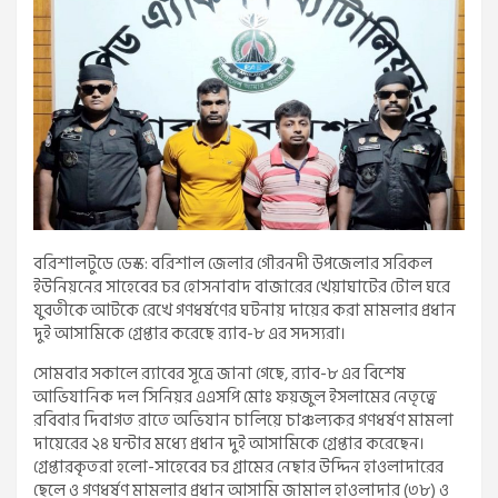
বরিশালটুডে ডেস্ক: বরিশাল জেলার গৌরনদী উপজেলার সরিকল
ইউনিয়নের সাহেবের চর হোসনাবাদ বাজারের খেয়াঘাটের টোল ঘরে
যুবতীকে আটকে রেখে গণধর্ষণের ঘটনায় দায়ের করা মামলার প্রধান
দুই আসামিকে গ্রেপ্তার করেছে র‌্যাব-৮ এর সদস্যরা।
সোমবার সকালে র‌্যাবের সূত্রে জানা গেছে, র‌্যাব-৮ এর বিশেষ
আভিযানিক দল সিনিয়র এএসপি মোঃ ফয়জুল ইসলামের নেতৃত্বে
রবিবার দিবাগত রাতে অভিযান চালিয়ে চাঞ্চল্যকর গণধর্ষণ মামলা
দায়েরের ২৪ ঘন্টার মধ্যে প্রধান দুই আসামিকে গ্রেপ্তার করেছেন।
গ্রেপ্তারকৃতরা হলো-সাহেবের চর গ্রামের নেছার উদ্দিন হাওলাদারের
ছেলে ও গণধর্ষণ মামলার প্রধান আসামি জামাল হাওলাদার (৩৮) ও