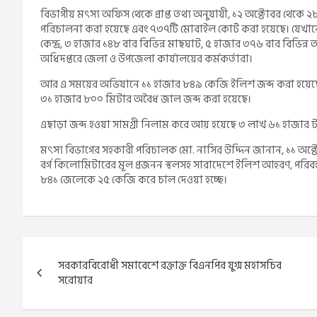
বিভাগীয় মৎস্য অফিস থেকে প্রাপ্ত তথ্য অনুযায়ী, ১২ অক্টোবর থেকে
পরিচালনা করা হয়েছে এবং ৭৩৭টি মোবাইল কোর্ট করা হয়েছে। যেখানে
কেন্দ্র, ৩ হাজার ১৪৮ বার বি‌ভিন্ন মাছঘাট, ৫ হাজার ৩৭৬ বার বি‌ভিন
অধিদপ্তরে জেলা ও উপজেলা কার্যালয়ের কর্মকর্তারা।
আর এ সময়ের অভিযানে ১১ হাজার ৮৪৯ কেজি ইলিশ জব্দ করা হয়েছে। 
৩১ হাজার ৮০০ মিটার অবৈধ জাল জব্দ করা হয়েছে।
এছাড়া জব্দ হওয়া সামগ্রী নিলাম করে আয় হয়েছে ৩ লাখ ৬১ হাজার 
মৎস্য বিভাগের সহকারী পরিচালক মো. নাসির উদ্দিন জানান, ১১ অক্টো
বর্গ কিলোমিটারের মূল প্রজনন স্থলসহ সারাদেশে ইলিশ আহরণ, পরিব
৮৪১ জেলেকে ২৫ কেজি করে চাল দেওয়া হচ্ছে।
Post
সরকারবিরোধী সমাবেশে রক্তাক্ত বিএনপির যুগ্ম মহাসচিব
navigation
সরোয়ার