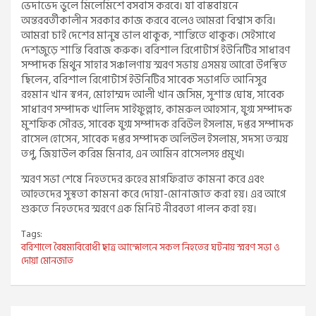
ভেদাভেদ ভুলে মিলেমিশে বসবাস করবে। যা বাস্তবায়নে
অন্তরবর্তীকালীন সরকার কাজ করবে বলেও আমরা বিশ্বাস করি।
আমরা চাই দেশের মানুষ ভাল থাকুক, শান্তিতে থাকুক। সেইসাথে
দেশজুড়ে শান্তি বিরাজ করুক। বরিশাল রিপোর্টার্স ইউনিটির সাধারণ
সম্পাদক মিথুন সাহার সঞ্চালণায় স্মরণ সভায় এসময় আরো উপস্থিত
ছিলেন, বরিশাল রিপোর্টার্স ইউনিটির সাবেক সভাপতি আনিসুর
রহমান খান স্বপন, মোহাম্মদ আলী খান জসিম, সুশান্ত ঘোষ, সাবেক
সাধারণ সম্পাদক খালিদ সাইফুল্লাহ, কামরুল আহসান, যুগ্ম সম্পাদক
মুশফিক সৌরভ, সাবেক যুগ্ম সম্পাদক রবিউল ইসলাম, দপ্তর সম্পাদক
রাসেল হোসেন, সাবেক দপ্তর সম্পাদক অলিউল ইসলাম, সদস্য তন্ময়
তপু, জিয়াউল করিম মিনার, এন আমিন রাসেলসহ প্রমুখ।
স্মরণ সভা শেষে নিহতদের রুহের মাগফিরাত কামনা করে এবং
আহতদের সুস্থতা কামনা করে দোয়া-মোনাজাত করা হয়। এর আগে
শুরুতে নিহতদের স্মরণে এক মিনিট নীরবতা পালন করা হয়।
Tags:
বরিশালে বৈষম্যবিরোধী ছাত্র আন্দোলনে সকল নিহতের ঘটনায় স্মরণ সভা ও
দোয়া মোনজাত