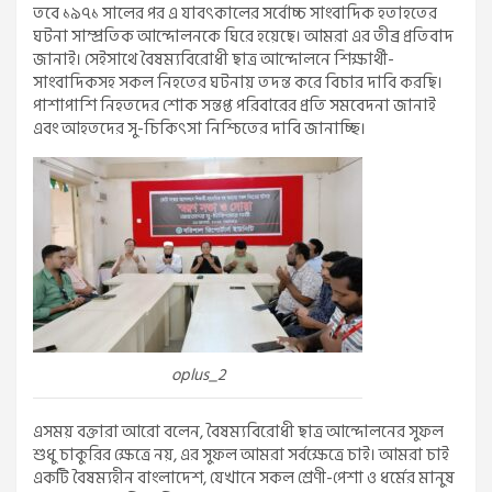
তবে ১৯৭১ সালের পর এ যাবৎকালের সর্বোচ্চ সাংবাদিক হতাহতের
ঘটনা সাম্প্রতিক আন্দোলনকে ঘিরে হয়েছে। আমরা এর তীব্র প্রতিবাদ
জানাই। সেইসাথে বৈষম্যবিরোধী ছাত্র আন্দোলনে শিক্ষার্থী-
সাংবাদিকসহ সকল নিহতের ঘটনায় তদন্ত করে বিচার দাবি করছি।
পাশাপাশি নিহতদের শোক সন্তপ্ত পরিবারের প্রতি সমবেদনা জানাই
এবং আহতদের সু-চিকিৎসা নিশ্চিতের দাবি জানাচ্ছি।
oplus_2
এসময় বক্তারা আরো বলেন, বৈষম্যবিরোধী ছাত্র আন্দোলনের সুফল
শুধু চাকুরির ক্ষেত্রে নয়, এর সুফল আমরা সর্বক্ষেত্রে চাই। আমরা চাই
একটি বৈষম্যহীন বাংলাদেশ, যেখানে সকল শ্রেণী-পেশা ও ধর্মের মানুষ