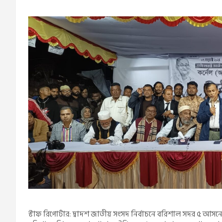
স্টাফ রিপোর্টার: দ্বাদশ জাতীয় সংসদ নির্বাচনে বরিশাল সদর ৫ আসনের ন