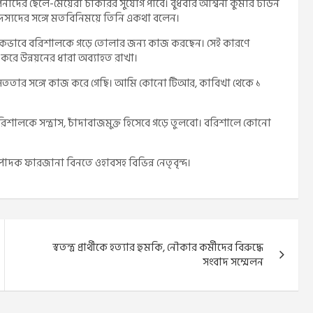
দের ছেলে-মেয়েরা চাকরির সুযোগ পাবে। বুধবার অশ্বিনী কুমার টাউন
স্যদের সঙ্গে মতবিনিময়ে তিনি একথা বলেন।
 আন্তরিকভাবে বরিশালকে গড়ে তোলার জন্য কাজ করছেন। সেই কারণে
 করে উন্নয়নের ধারা অব্যাহত রাখা।
 সততার সঙ্গে কাজ করে গেছি। আমি কোনো টিআর, কাবিখা থেকে ১
ালকে সন্ত্রাস, চাঁদাবাজমুক্ত হিসেবে গড়ে তুলবো। বরিশালে কোনো
াদক ফারজানা বিনতে ওহাবসহ বিভিন্ন নেতৃবৃন্দ।
স্বতন্ত্র প্রার্থীকে হত্যার হুমকি, নৌকার কর্মীদের বিরুদ্ধে
সংবাদ সম্মেলন