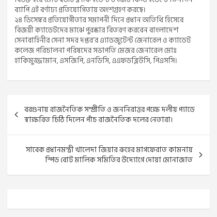
ব্যাপি এই বর্ণাঢ্য প্রতিযোগিতায় অংশগ্রহণ করছে।
২৪ ডিসেম্বর প্রতিযোগীতার সমাপনী দিনে প্রধান অতিথি হিসেবে
বিজয়ী ক্যাডেটদের মাঝে পুরস্কার বিতরণ করবেন বাংলাদেশ
সেনাবাহিনীর সেনা সদর দপ্তর’র এ্যাডজুটেন্ট জেনারেল ও ক্যাডেট
কলেজ পরিচালনা পরিষদের সভাপতি মেজর জেনারেল মোঃ
হাকিমুজ্জামান, এসজিপি, এনডিসি, এএফডব্লিউসি, পিএসসি।
Post
বরগুনায় রাজনৈতিক সম্প্রীতি ও জননিরাত্তর পক্ষে দলীয় প্যাডে
navigation
স্বাক্ষরিত চিঠি দিলেন পাঁচ রাজনৈতিক দলের নেতারা।
সাবেক প্রধানমন্ত্রী খালেদা জিয়ার রুহের মাগফেরাত কামনায়
স্পিড বোট মালিক সমিতির উদ্যোগে দোয়া মোনাজাত