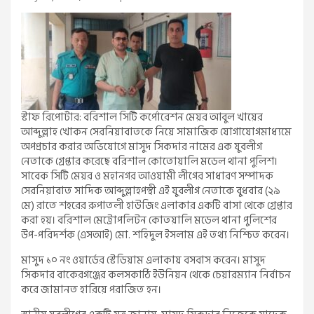
স্টাফ রিপোর্টার: বরিশাল সিটি কর্পোরেশন মেয়র আবুল খায়ের
আব্দুল্লাহ খোকন সেরনিয়াবাতকে নিয়ে সামাজিক যোগাযোগমাধ্যমে
অপপ্রচার করার অভিযোগে মাসুদ সিকদার নামের এক যুবলীগ
নেতাকে গ্রেপ্তার করেছে বরিশাল কোতোয়ালি মডেল থানা পুলিশ।
সাবেক সিটি মেয়র ও মহানগর আওয়ামী লীগের সাধারণ সম্পাদক
সেরনিয়াবাত সাদিক আব্দুল্লাহপন্থী এই যুবলীগ নেতাকে বুধবার (২৯
মে) রাতে শহরের রুপাতলী হাউজিং এলাকার একটি বাসা থেকে গ্রেপ্তার
করা হয়। বরিশাল মেট্রোপলিটন কোতয়ালি মডেল থানা পুলিশের
উপ-পরিদর্শক (এসআই) মো. শহিদুল ইসলাম এই তথ্য নিশ্চিত করেন।
মাসুদ ১০ নং ওয়ার্ডের স্টেডিয়াম এলাকায় বসবাস করেন। মাসুদ
সিকদার বাকেরগঞ্জের কলসকাঠি ইউনিয়ন থেকে চেয়ারম্যান নির্বাচন
করে জামানত হারিয়ে পরাজিত হন।