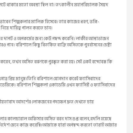
 সিলেটে থাকার মতো অবস্থা ছিল না। তৎকালীন মহাপরিচালক সৈয়দ
 ভাবেন শিল্পকলার মালিক হিসেবে। তার কাজের ধরণ, ভঙ্গি-
ব নিয়ে দায়িত্ব পালন করতে চান।
দাপট ও অপকর্মের জন্য কেউ পছন্দ করেনি। লাকীর আস্থাভাজন
রও পান। বরিশালে কিছু বিতর্কিত ব্যক্তি অসিতকে পুনর্বাসনের চেষ্টা
 করেন, তখন অসিত বরুণকে পুরস্কৃত করা হয়। সেই একই বন্দোবস্ত কি
োত্র প্রিয় মানুষ।তিনি বরিশালে যোগদান করেই ফ্যাসিবাদের
েমিকে। বরিশাল শিল্পকলা একাডেমি এখন ফ্যাসিস্ট ও ফ্যাসিবাদের
তীয়তাবাদ আদর্শের লোকজনের পদক্ষেপ দ্রুত দেখতে চায়
কলার কালচারাল অফিসার অসিত বরন দাস গুপ্ত বলেন,বদলি হয়েছে
নির্দেশ মেনে কাজ করেছি।আমাকে যারা অপছন্দ করতো তারাই আমার