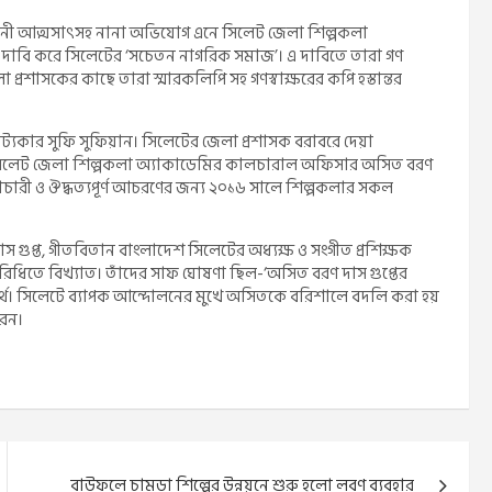
পী-সম্মানী আত্মসাৎসহ নানা অভিযোগ এনে সিলেট জেলা শিল্পকলা
দাবি করে সিলেটের ‘সচেতন নাগরিক সমাজ’। এ দাবিতে তারা গণ
 প্রশাসকের কাছে তারা স্মারকলিপি সহ গণস্বাক্ষরের কপি হস্তান্তর
াট্যকার সুফি সুফিয়ান। সিলেটের জেলা প্রশাসক বরাবরে দেয়া
র সিলেট জেলা শিল্পকলা অ্যাকাডেমির কালচারাল অফিসার অসিত বরণ
্ছাচারী ও ঔদ্ধত্যপূর্ণ আচরণের জন্য ২০১৬ সালে শিল্পকলার সকল
দ দাস গুপ্ত, গীতবিতান বাংলাদেশ সিলেটের অধ্যক্ষ ও সংগীত প্রশিক্ষক
পরিধিতে বিখ্যাত। তাঁদের সাফ ঘোষণা ছিল-‘অসিত বরণ দাস গুপ্তের
ব্যর্থ। সিলেটে ব্যাপক আন্দোলনের মুখে অসিতকে বরিশালে বদলি করা হয়
রেন।
বাউফলে চামড়া শিল্পের উন্নয়নে শুরু হলো লবণ ব্যবহার