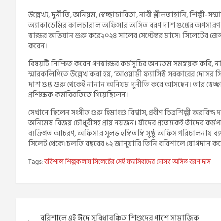
উল্লেখ্য, দুর্নীতি, অনিয়ম, স্বেচ্ছাচারিতা, নারী শ্লীলতাহানি, শিল্
অ্যাকাডেমির কালচারাল অফিসার অসিত বরণ দাশ গুপ্তের অপসারণ 
স্বাক্ষর অভিযান শুরু করে২০২৪ সালের সেপ্টেম্বর মাসে। সিলেটের জেলা
করেন।
বিষয়টি নিশ্চিত করেন গণস্বাক্ষর কর্মসূচির অন্যতম সমন্বয়ক কবি, ন
স্মারকলিপিতে উল্লেখ করা হয়, ‘আওয়ামী ফ্যাসিস্ট সরকারের দোস
দাশ গুপ্ত শুরু থেকেই নানান অনিয়ম দুর্নীতি করে আসছেন। তার স্বেচ
প্রশিক্ষক কর্মবিরতিতে গিয়েছিলেন।
সেখানে ছিলেন সংগীত গুরু হিমাংশু বিশ্বাস, প্রবীণ চিত্রশিল্পী অরবিন্
অনিমেষ বিজয় চৌধুরীসহ প্রায় নয়জন। যাঁদের প্রত্যেকেই তাঁদের কর্ম
ব্যক্তিগত আচরণ, অফিসার সুলভ হম্বিতম্বি সুষ্ঠু অফিস পরিচালনায় 
সিলেট থেকে।চলতি বছরের ১২ জানুয়ারি তিনি বরিশালে যোগদান ক
Tags:
বরিশাল শিল্পকলায় সিলেটের সেই ফ্যাসিবাদের দোসর অসিত বরণ দাস
Post
বরিশালে এই ঈদে সুবিধাবঞ্চিত শিশুদের পাশে সামাজিক