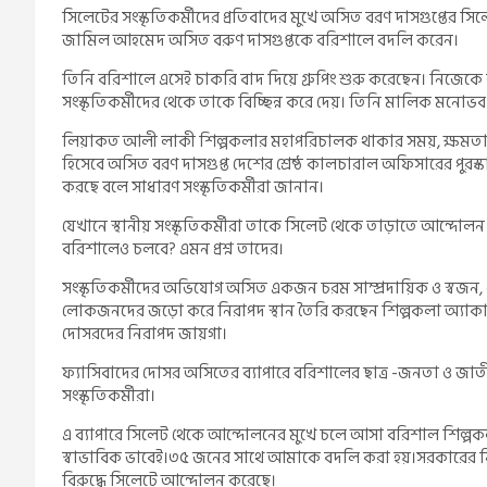
সিলেটের সংস্কৃতিকর্মীদের প্রতিবাদের মুখে অসিত বরণ দাসগুপ্তের
জামিল আহমেদ অসিত বরুণ দাসগুপ্তকে বরিশালে বদলি করেন।
তিনি বরিশালে এসেই চাকরি বাদ দিয়ে গ্রুপিং শুরু করেছেন। নিজেকে
সংস্কৃতিকর্মীদের থেকে তাকে বিচ্ছিন্ন করে দেয়। তিনি মালিক মনোভ
লিয়াকত আলী লাকী শিল্পকলার মহাপরিচালক থাকার সময়, ক্ষমতার 
হিসেবে অসিত বরণ দাসগুপ্ত দেশের শ্রেষ্ঠ কালচারাল অফিসারের পুরস্কা
করছে বলে সাধারণ সংস্কৃতিকর্মীরা জানান।
যেখানে স্থানীয় সংস্কৃতিকর্মীরা তাকে সিলেট থেকে তাড়াতে আন্দোলন
বরিশালেও চলবে? এমন প্রশ্ন তাদের।
সংস্কৃতিকর্মীদের অভিযোগ অসিত একজন চরম সাম্প্রদায়িক ও স্বজন, গ
লোকজনদের জড়ো করে নিরাপদ স্থান তৈরি করছেন শিল্পকলা অ্যাকাড
দোসরদের নিরাপদ জায়গা।
ফ্যাসিবাদের দোসর অসিতের ব্যাপারে বরিশালের ছাত্র -জনতা ও জা
সংস্কৃতিকর্মীরা।
এ ব্যাপারে সিলেট থেকে আন্দোলনের মুখে চলে আসা বরিশাল শিল্প
স্বাভাবিক ভাবেই।৩৫ জনের সাথে আমাকে বদলি করা হয়।সরকারের 
বিরুদ্ধে সিলেটে আন্দোলন করেছে।