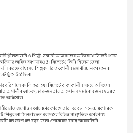
তা, নারী শ্লীলতাহানি ও শিল্পী-সম্মানী আত্মসাতের অভিযোগে সিলেট থেকে
ফিসার অসিত বরণ দাসগুপ্ত। সিলেটেও তিনি ছিলেন জেলা
বদলি করতে বাধ্য হয় শিল্পকলার তৎকালীন মহাপরিচালক। কেননা
লেই ফুঁসে উঠেছিল।
র পর বরিশালে বদলি করা হয়। সিলেটে থাকাকালীন সময়ে অসিতের
র প্রতি অশালীন আচরণ, ছাত্র-জনতার আন্দোলন দমানোর জন্য ষড়যন্ত্র
রাল অফিসার।
নারীর প্রতি অশোভন আচরণের কারণে তার বিরুদ্ধে সিলেটে একাধিক
শিল্পকলা মিলনায়তন বরাদ্দসহ বিভিন্ন সাংস্কৃতিক কর্মকাণ্ডে
ীদের একটা বড় অংশ গত বছর জেলা প্রশাসকের কাছে স্মারকলিপি