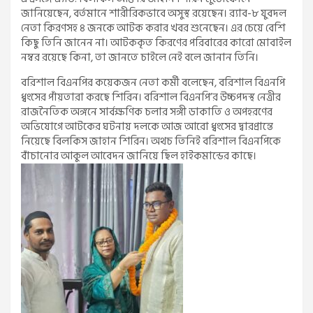
জানিয়েছেন, বর্তমানে শারীরিকভাবে অসুস্থ রয়েছেন। র‍্যাব-৮ যুবদল
নেতা কিরণসহ ৪ জনকে আটক করার খবর শুনেছেন। এর চেয়ে বেশি
কিছু তিনি জানেন না। আটককৃত কিরণের পরিবারের কারো মোবাইল
নম্বর রয়েছে কিনা, তা জানতে চাইলে নেই বলে জানান তিনি।
বরিশাল বিএনপির কয়েকজন নেতা কর্মী বলেছেন, বরিশাল বিএনপি
ধ্বংসের পাঁয়তারা করছে শিরিন। বরিশাল বিএনপি’র উচ্চপদস্থ নেত্রীর
রাজনৈতিক অঙ্গনে সার্বক্ষণিক চলার সঙ্গী ডাকাতি ও অপহরণের
অভিযোগে আটকের ঘটনায় দলকে আজ আরো ধ্বংসের দ্বারপ্রান্তে
নিয়েছে বিলকিস জাহান শিরিন। অথচ তিনিই বরিশাল বিএনপিকে
বাঁচানোর আকুল আবেদন জানিয়ে ছিল হাইকমান্ডের কাছে।