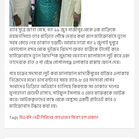
র‌্যাব সূত্রে জানা গেছে, গত ২৯ জুন গাজীপুর থেকে এক ব্যক্তিকে
ময়মনসিংহে তার বাড়িতে পৌঁছে দেবার কথা বলে মাইক্রোবাসে তুলে
সর্বস্ব কেড়ে নেয় ডাকাত চক্রটি। আবার তারা গত ২ জুলাই দুপুরে
বেনাপোল বন্দর থেকে দুইজন বিদেশ ফেরত যাত্রীকে টার্গেট করে
মাইক্রোবাসে তুলে বৈদেশিক মুদ্রাসহ অন্যান্য মালামাল লুট করে এবং
তাদেরকে হাত ও পা বেঁধে গোপালগঞ্জ এলাকার রাস্তায় ফেলে দেয়।
পরে চক্রের সদস্যরা লুট করা মালামাল মাদারীপুরের রাজৈর এলাকায়
নিজেদের মধ্যে ভাগ বন্টনের সময় র‌্যাব-৮ এর সদস্যরা গোপন
সংবাদের ভিত্তিতে অভিযান চালিয়ে কিরণকে সহ ডাকাত দলের
মূলহোতা মেহেদী হাসান, সাইফুল ইসলাম ও ওমর ফারুককে আটক
করে। আটককৃতদের কাছ থেকে অস্ত্রসহ একটি প্রাইভেট কার ও
মাইক্রোবাস উদ্ধার করা হয়।
Tags:
বিএনপি নেত্রী শিরিনের স্নেহভাজন কিরণ হল ডাকাত