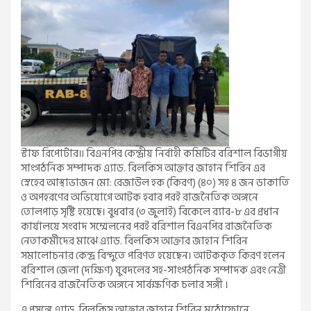
স্টাফ রিপোর্টার॥ বিএনপির কেন্দ্রীয় নির্বাহী কমিটির বরিশাল বিভাগীয়
সাংগঠনিক সম্পাদক এ্যাড. বিলকিস আক্তার জাহান শিরিন এর
স্নেহের আস্থাভাজন মো: রেজাউল হক (কিরণ) (৪০) সহ ৪ জন ডাকাতি
ও অপহরণের অভিযোগে আটক হবার পরই রাজনৈতিক অঙ্গনে
তোলপাড় সৃষ্টি হয়েছে। বুধবার (৩ জুলাই) বিকেলে র‍্যাব-৮ এর প্রধান
কার্যালয়ে সংবাদ সম্মেলনের পরই বরিশাল বিএনপির রাজনৈতিক
নেতাকর্মীদের মাঝে এ্যাড. বিলকিস আক্তার জাহান শিরিন
সমালোচনার কেন্দ্র বিন্দুতে পরিণত হয়েছেন। আটককৃত কিরণ হলেন
বরিশাল জেলা (দক্ষিণ) যুবদলের সহ-সাংগঠনিক সম্পাদক এবং নেত্রী
শিরিনের রাজনৈতিক অঙ্গনে সার্বক্ষণিক চলার সঙ্গী ।
এ প্রসঙ্গে এ্যাড. বিলকিস আক্তার জাহান শিরিন মুঠোফোনে