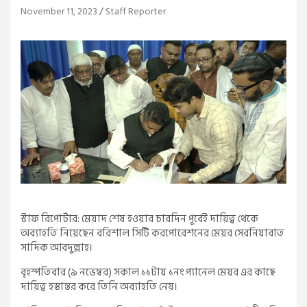
November 11, 2023
Staff Reporter
স্টাফ রিপোর্টার: মেয়াদ শেষ হওয়ার চারদিন পূর্বেই দায়িত্ব থেকে
অব্যাহতি নিয়েছেন বরিশাল সিটি করপোরেশনের মেয়র সেরনিয়াবাত
সাদিক আবদুল্লাহ।
বৃহস্পতিবার (৯ নভেম্বর) সকাল ১১টায় ১নং প্যানেল মেয়র এর কাছে
দায়িত্ব হস্তান্তর করে তিনি অব্যাহতি নেয়।