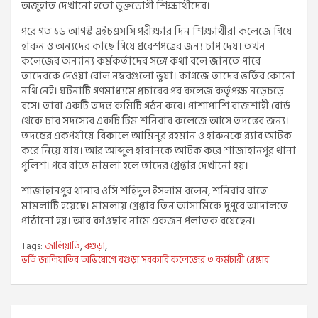
অজুহাত দেখানো হতো ভুক্তভোগী শিক্ষার্থীদের।
পরে গত ১৬ আগস্ট এইচএসসি পরীক্ষার দিন শিক্ষার্থীরা কলেজে গিয়ে
হারুন ও অন্যদের কাছে গিয়ে প্রবেশপত্রের জন্য চাপ দেয়। তখন
কলেজের অন্যান্য কর্মকর্তাদের সঙ্গে কথা বলে জানতে পারে
তাদেরকে দেওয়া রোল নম্বরগুলো ভুয়া। কাগজে তাদের ভর্তির কোনো
নথি নেই। ঘটনাটি গণমাধ্যমে প্রচারের পর কলেজ কর্তৃপক্ষ নড়েচড়ে
বসে। তারা একটি তদন্ত কমিটি গঠন করে। পাশাপাশি রাজশাহী বোর্ড
থেকে চার সদস্যের একটি টিম শনিবার কলেজে আসে তদন্তের জন্য।
তদন্তের একপর্যায়ে বিকালে আমিনুর রহমান ও হারুনকে র‌্যাব আটক
করে নিয়ে যায়। আর আব্দুল হান্নানকে আটক করে শাজাহানপুর থানা
পুলিশ। পরে রাতে মামলা হলে তাদের গ্রেপ্তার দেখানো হয়।
শাজাহানপুর থানার ওসি শহিদুল ইসলাম বলেন, শনিবার রাতে
মামলাটি হয়েছে। মামলায় গ্রেপ্তার তিন আসামিকে দুপুরে আদালতে
পাঠানো হয়। আর কাওছার নামে একজন পলাতক রয়েছেন।
Tags:
জালিয়াতি
,
বগুড়া
,
ভর্তি জালিয়াতির অভিযোগে বগুড়া সরকারি কলেজের ৩ কর্মচারী গ্রেপ্তার
Post