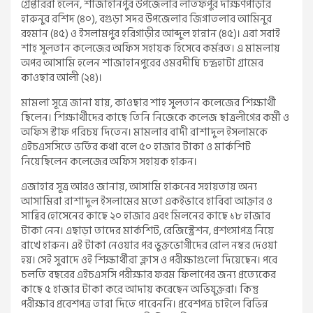
গ্রেপ্তাররা হলেন, শাজাহানপুর উপজেলার লতিফপুর দক্ষিণপাড়ার
হারুনুর রশিদ (৪০), বগুড়া সদর উপজেলার জিগাতলার আমিনুর
রহমান (৪৫) ও ইসলামপুর হরিগাড়ীর আব্দুল হান্নান (৪৫)। এরা সবাই
শাহ সুলতান কলেজের অফিস সহায়ক হিসেবে কর্মরত। এ মামলায়
অপর আসামি হলেন শাজাহানপুরের ওমরদীঘি চন্দ্রহাটা গ্রামের
কাওছার আলী (২৪)।
মামলা সূত্রে জানা যায়, কাওছার শাহ সুলতান কলেজের শিক্ষার্থী
ছিলেন। শিক্ষার্থীদের কাছে তিনি নিজেকে কলেজ ছাত্রলীগের কর্মী ও
অফিস স্টাফ পরিচয় দিতেন। মামলার বাদী রাশাদুল ইসলামকে
এইচএসসিতে ভর্তির কথা বলে ৫০ হাজার টাকা ও মার্কশিট
নিয়েছিলেন কলেজের অফিস সহায়ক হারুন।
এজাহার সূত্র আরও জানায়, আসামি হারুনের সহায়তায় অন্য
আসামিরা রাশাদুল ইসলামের মতো একইভাবে হাবিবা আক্তার ও
সাব্বির হোসেনের কাছে ২০ হাজার এবং মিলনের কাছে ১৮ হাজার
টাকা নেন। এছাড়া তাদের মার্কশিট, রেজিস্ট্রেশন, প্রশংসাপত্র নিয়ে
রাখে হারুন। এই টাকা নেওয়ার পর ভুক্তভোগীদের রোল নম্বর দেওয়া
হয়। সেই সুবাদে ওই শিক্ষার্থীরা ক্লাস ও পরীক্ষাগুলো দিয়েছেন। পরে
চলতি বছরের এইচএসসি পরীক্ষার ফরম ফিলাপের জন্য প্রত্যেকের
কাছে ৫ হাজার টাকা করে আদায় করেছেন অভিযুক্তরা। কিন্তু
পরীক্ষার প্রবেশপত্র তারা দিতে পারেননি। প্রবেশপত্র চাইলে বিভিন্ন