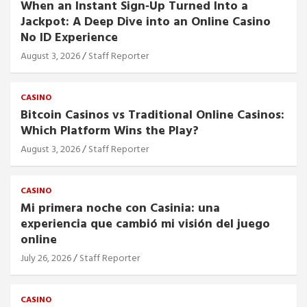
When an Instant Sign‑Up Turned Into a
Jackpot: A Deep Dive into an Online Casino
No ID Experience
August 3, 2026
Staff Reporter
CASINO
Bitcoin Casinos vs Traditional Online Casinos:
Which Platform Wins the Play?
August 3, 2026
Staff Reporter
CASINO
Mi primera noche con Casinia: una
experiencia que cambió mi visión del juego
online
July 26, 2026
Staff Reporter
CASINO