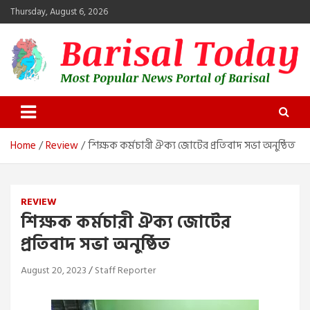
Skip
Thursday, August 6, 2026
to
content
Barisal Today
The Most Popular News Portal in Barisal
Home
Review
শিক্ষক কর্মচারী ঐক্য জোটের প্রতিবাদ সভা অনুষ্ঠিত
REVIEW
শিক্ষক কর্মচারী ঐক্য জোটের
প্রতিবাদ সভা অনুষ্ঠিত
August 20, 2023
Staff Reporter