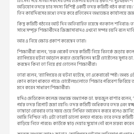
হোসেন। পরে সাংবাদিকদের ওপর হামলার ঘটনায় প্রকাশ্যে দুঃখপ্রকাশ
অভিযোগ তদন্তে চার সদস্য বিশিষ্ট একটি তদন্ত কমিটি গঠন করা হয়। 
তিন কার্যদিবসের মধ্যে তদন্ত করে প্রতিবেদন অধ্যক্ষের কার্যালয়ে জ
কিন্তু কমিটি গঠনের আট দিন অতিবাহিত হয়েছে গতকাল শনিবার। তব
সাথে সম্পৃক্ত শিক্ষার্থীদের জিজ্ঞাসাবাদও এখনো সম্পন্ন হয়নি বলে দাবি 
আর এ নিয়ে ক্ষোভ প্রকাশ করেছেন তারা।
শিক্ষার্থীরা বলেন, ‘শুরু থেকেই তদন্ত কমিটি নিয়ে বিতর্কে জড়ায় কলে
র‌্যাগিংয়ের ঘটনা আড়াল করতে চেয়েছিলেন ছাত্রী হোস্টেলের সুপার ডা.
করছেন কিনা তা নিয়ে প্রশ্ন তোলেন শিক্ষার্থীরা।
তারা বলেন, ‘র‌্যাগিংয়ের যে ঘটনা ঘটেছে, তা একেবারেই স্পস্ট। অথচ 
কোন কারণ থাকতে পারে। হোস্টেলগুলোতে শিক্ষার পরিবেশ ফিরিয়ে আন
মনে করেন সাধারণ শিক্ষার্থীরা।
যদিও মেডিকেল কলেজ অধ্যক্ষ অধ্যাপক ডা. ফয়জুল বাশার বলেন, ‘তদ
পর্যন্ত তদন্ত রিপোর্ট জমা হয়নি। তদন্ত কমিটি অধিকতর তদন্ত এবং
তাছাড়া রোববার তার সময় চেয়ে লিখিত আবেদন করবে বলেও জানিয়েছে।
আমি নিশ্চিত নই। এটা তারাই ভালো বলতে পারবে। তবে তদন্ত কমিটি গঠ
বাড়িয়ে নিতে পারবে। কাউকে ছাড় দেয়ার সুযোগ নেই বলে মন্তব্য করেন