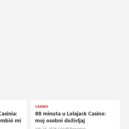
CASINO
asinia:
88 minuta u Lolajack Casino:
ambió mi
moj osobni doživljaj
July 24, 2026
Staff Reporter