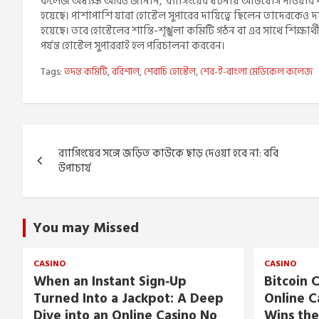
কলেজ অধ্যক্ষ আরও জানান, ‘র‌্যাগিংয়ের ঘটনায় অভিযোগ পাওয়ার পর 
হয়েছে। পাশাপাশি যারা হোস্টেল সুপারের দায়িত্বে ছিলেন তাদেরকেও দা
হয়েছে। তবে হোস্টেলের শান্তি-শৃঙ্খলা কমিটি গঠন বা এর সাথে শিক্ষার্থ
পর্যন্ত হোস্টেল সুপাররাই হল পরিচালনা করবেন।
Tags:
তদন্ত কমিটি
,
বরিশাল
,
শেবাচি হোস্টেল
,
শের-ই-বাংলা মেডিকেল কলেজ
Post
র‌্যাগিংয়ের সঙ্গে জড়িত কাউকে ছাড় দেওয়া হবে না: ববি
navigation
উপাচার্য
You may Missed
CASINO
CASINO
When an Instant Sign‑Up
Bitcoin C
Turned Into a Jackpot: A Deep
Online C
Dive into an Online Casino No
Wins the