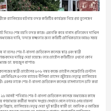
 র‌্যাগিংয়ের ঘটনায় তদন্ত কমিটির কার্যক্রম নিয়ে প্রশ্ন তুলেছেন
আট দিনেও শেষ হয়নি তদন্ত কাজ। এমনকি কবে নাগাদ প্রতিবেদন দাখিল
্যক্ষের দাবি, ‘তদন্তে স্বচ্ছতার জন্য কমিটি মৌখিকভাবে আরও সময়
না হলেও শের-ই-বাংলা মেডিকেল কলেজ ছাত্র এবং ছাত্রী
 শিক্ষকদের দায়িত্ব দেয়া হয়েছে। তবে হোস্টেল কমিটিতে এখনো কোন
ধ্যক্ষ ডা. ফয়জুল বাশার।
ের ছাত্রী হোস্টেলের ৬০৬ নম্বর কক্ষে হোস্টেল সেক্রেটারি ডেন্টাল
ি এমবিবিএস ৫০তম ব্যাচের নীলিমা হোসেন জুঁইয়ের নেতৃত্বে র‌্যাগিংয়ের
ছাত্রী। এরপর তাকে শের-ই-বাংলা মেডিকেল কলেজ হাসপাতালে ভর্তি করা
গত ২৬ আগস্ট শনিবার শের-ই-বাংলা মেডিকেল কলেজ অধ্যক্ষের কাছে
ে গণমাধ্যম কর্মীরা সংবাদ সংগ্রহে সেখানে গেলে তাদের ওপর হামলা
 বিল্লাহ, র‌্যাগিংয়ের নেতৃত্ব দেয়া দুই ছাত্রীর স্বামী ডা. আতিক ও আজিম