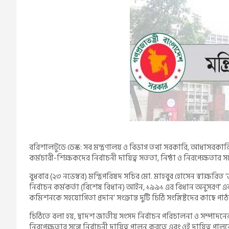
বরিশালটুডে ডেস্ক: সব মন্ত্রণালয় ও বিভাগ তথা সরকারি, আধাসরকারি, 
কর্মচারী-শিক্ষকদের নির্বাচনী দায়িত্ব সততা, নিষ্ঠা ও নিরপেক্ষতার স
বুধবার (২৩ নভেম্বর) মন্ত্রিপরিষদ সচিব মো. মাহবুব হোসেন স্বাক্ষরিত ‘
নির্বাচন কর্মকর্তা (বিশেষ বিধান) আইন, ১৯৯১ এর বিধান অনুসরণ’ এবং ‘
কমিশনকে সহযোগিতা প্রদান’ সংক্রান্ত দুটি চিঠি সংস্লিষ্টদের কাছে পা
চিঠিতে বলা হয়, দ্বাদশ জাতীয় সংসদ নির্বাচন পরিচালনা ও সম্পাদনের
নিরপেক্ষতার সঙ্গে নির্বাচনী দায়িত্ব পালন করতে এবং ওই দায়িত্ব পাল