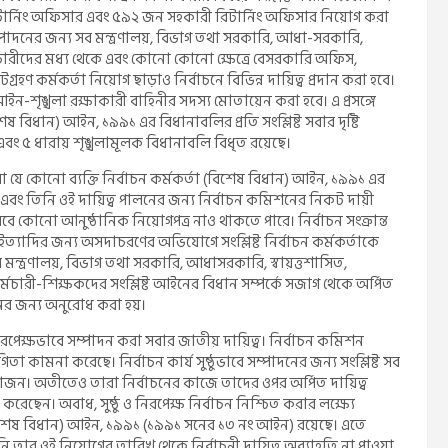
টার্নিং অফিসার এবং ৫৯২ জন সহকারী রিটার্নিং অফিসার নিয়োগ করা
ে সম্পাদনের জন্য সব মন্ত্রণালয়, বিভাগ তথা সরকারি, আধা-সরকারি,
কর্মচারীদের মধ্য থেকে এবং কোনো কোনো ক্ষেত্রে বেসরকারি অফিস,
রহণ কর্মকর্তা নিয়োগ ছাড়াও নির্বাচনে বিভিন্ন দায়িত্ব প্রদান করা হবে।
 আইন-শৃঙ্খলা রক্ষাকারী বাহিনীর সদস্য মোতায়েন করা হবে। এ প্রসঙ্গে
বিশেষ বিধান) আইন, ১৯৯১ এর বিধানাবলির প্রতি সংশ্লিষ্ট সবার দৃষ্টি
 এবং ৫ ধারায় শৃঙ্খলামূলক বিধানাবলি বিধৃত রয়েছে।
ষক বা যে কোনো ব্যক্তি নির্বাচন কর্মকর্তা (বিশেষ বিধান) আইন, ১৯৯১ এর
হবেন এবং তিনি ওই দায়িত্ব পালনের জন্য নির্বাচন কমিশনের নিকট দায়ী
হিসেবে কোনো আনুষ্ঠানিক নিয়োগপত্র নাও থাকতে পারে। নির্বাচন সংক্রান্ত
ইত্যাদির জন্য অসদাচরণের অভিযোগে সংশ্লিষ্ট নির্বাচন কর্মকর্তাকে
সব মন্ত্রণালয়, বিভাগ তথা সরকারি, আধাসরকারি, স্বায়ত্তশাসিত,
কর্মচারী-শিক্ষকদের সংশ্লিষ্ট আইনের বিধান সম্পর্কে সজাগ থেকে অর্পিত
লনের জন্য অনুরোধ করা হয়।
 নিরপেক্ষভাবে সম্পাদন করা সবার জাতীয় দায়িত্ব। নির্বাচন কমিশন
তা কামনা করেছে। নির্বাচন কার্য সুষ্ঠুভাবে সম্পাদনের জন্য সংশ্লিষ্ট সব
য়োজন। অতীতেও তারা নির্বাচনের কাজে তাদের ওপর অর্পিত দায়িত্ব
ছেন। অবাধ, সুষ্ঠু ও নিরপেক্ষ নির্বাচন নিশ্চিত করার লক্ষ্যে
র্তা (বিশেষ বিধান) আইন, ১৯৯১ (১৯৯১ সনের ১৩ নং আইন) রয়েছে। এতে
 তিনি তার ওই নিয়োগের তারিখ থেকে নির্বাচনী দায়িত্ব অব্যাহতি না পাওয়া