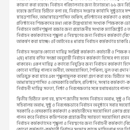
কামনা করা হয়েছে। নির্বাচন পরিচালনার জন্য ইতোমধ্যে ৬৬ জন রি
হয়েছে জানিয়ে চিঠিতে বলা হয়, নির্বাচন সংক্রান্ত কার্যাদি সুষ্ঠুভাব
স্বায়ত্তশাসিত, আধাস্বায়ত্তশাসিত অফিস, প্রতিষ্ঠানের কর্মকর্তা ও 
প্রতিষ্ঠানের শিক্ষকদের মধ্য থেকে উল্লেখযোগ্য সংখ্যক শিক্ষককে ভোটগ্
নির্বাচনে আইনশৃঙ্খলা রক্ষার জন্য প্রয়োজনীয় সংখ্যক ম্যাজিস্ট্রেট ও
নির্বাচন কর্মকর্তাদের শৃঙ্খলা ও নিয়ন্ত্রণের জন্য নির্বাচন কর্মকর্তা (
আকর্ষণ করা যাচ্ছে। ওই আইনের ৪ ধারায় নির্বাচন কর্মকর্তার চাকরি
নির্বাচন সংক্রান্ত কোনো দায়িত্ব সংশ্লিষ্ট কর্মকর্তা-কর্মচারী ও শিক্
২(ঘ) ধারায় বর্ণিত সংজ্ঞা অনুযায়ী নির্বাচন কর্মকর্তা হিসেবে গণ্য 
থাকবেন। এরূপ দায়িত্ব ও কর্তব্যে নিযুক্তির জন্য নির্বাচন কর্মকর্তা 
কোনো দায়িত্ব পালনে অনীহা, অসহযোগিতা, শৈথিল্য, ভুল তথ্য প্রদান 
অভিযুক্ত করা যাবে এবং শৃঙ্খলামূলক ব্যবস্থা গ্রহণ করা হবে। চিঠিতে 
আধাস্বায়ত্তশাসিত ও বেসরকারি অফিস, প্রতিষ্ঠান, সংস্থার কর্মকর্তা-
নির্বাচনী দায়িত্ব সততা, নিষ্ঠা ও নিরপেক্ষতার সঙ্গে যথাযথভাবে পা
দ্বিতীয় চিঠিতে বলা হয়, দ্বাদশ জাতীয় সংসদ নির্বাচন অবাধ, সুষ্ঠু ও
সচিবালয় অবাধ, সুষ্ঠু ও নিরপেক্ষভাবে নির্বাচন অনুষ্ঠানে সবার সহযোগি
সরকারি ও বেসরকারি কর্মকর্তা ও কর্মচারীদের সহযোগিতা একান্ত প্র
পালন করে নির্বাচন কমিশনকে প্রয়োজনীয় সহায়তা সহযোগিতা প্রদান করে
নির্বাচন কর্মকর্তাদের শৃঙ্খলা ও নিয়ন্ত্রণের জন্য নির্বাচনী কর্মক
কোনো কর্মকর্তা-কর্মচারী নির্বাচন সংক্রান্ত কাজে দায়িত্বপ্রাপ্ত হলে