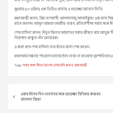
বরিশালটুডে ডেস্ক: দেশবাসীকে সুখী, আনন্দময় ও নিরাপদ ঈদুল ফিতরের 
বুধবার (১০ এপ্রিল) এক ভিডিও বার্তায় এ শুভেচ্ছা জানান তিনি।
প্রধানমন্ত্রী বলেন, প্রিয় দেশবাসী, আসসালামু আলাইকুম। এক মাস 
মানে আনন্দ। আসুন আমরা আত্মীয়-স্বজন, প্রতিবেশীসহ সবার সঙ্গে 
শেখ হাসিনা বলেন, ঈদুল ফিতর আমাদের সবার জীবনে বয়ে আনুক সীমাহ
নিরাপদে থাকুন। ঈদ মোবারক।
এ কথা বলে শেখ হাসিনা তার ঈদের বার্তা শেষ করেন।
মঙ্গলবার সন্ধ্যায় শাওয়াল মাসের চাঁদ দেখা না যাওয়ায় বৃহস্পতিবার
Tags:
সবার সঙ্গে ঈদের আনন্দ ভাগাভাগি করুন: প্রধানমন্ত্রী
Post
এবার ঈদের দিন নেতাদের সঙ্গে শুভেচ্ছা বিনিময় করবেন
navigation
খালেদা জিয়া