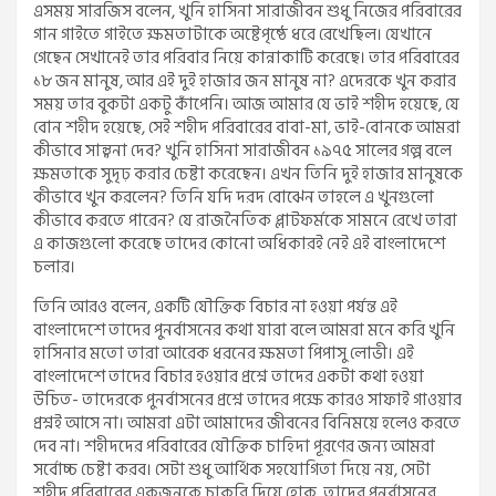
এসময় সারজিস বলেন, খুনি হাসিনা সারাজীবন শুধু নিজের পরিবারের
গান গাইতে গাইতে ক্ষমতাটাকে অষ্টেপৃষ্ঠে ধরে রেখেছিল। যেখানে
গেছেন সেখানেই তার পরিবার নিয়ে কান্নাকাটি করেছে। তার পরিবারের
১৮ জন মানুষ, আর এই দুই হাজার জন মানুষ না? এদেরকে খুন করার
সময় তার বুকটা একটু কাঁপেনি। আজ আমার যে ভাই শহীদ হয়েছে, যে
বোন শহীদ হয়েছে, সেই শহীদ পরিবারের বাবা-মা, ভাই-বোনকে আমরা
কীভাবে সান্ত্বনা দেব? খুনি হাসিনা সারাজীবন ১৯৭৫ সালের গল্প বলে
ক্ষমতাকে সুদৃঢ় করার চেষ্টা করেছেন। এখন তিনি দুই হাজার মানুষকে
কীভাবে খুন করলেন? তিনি যদি দরদ বোঝেন তাহলে এ খুনগুলো
কীভাবে করতে পারেন? যে রাজনৈতিক প্লাটফর্মকে সামনে রেখে তারা
এ কাজগুলো করেছে তাদের কোনো অধিকারই নেই এই বাংলাদেশে
চলার।
তিনি আরও বলেন, একটি যৌক্তিক বিচার না হওয়া পর্যন্ত এই
বাংলাদেশে তাদের পুনর্বাসনের কথা যারা বলে আমরা মনে করি খুনি
হাসিনার মতো তারা আরেক ধরনের ক্ষমতা পিপাসু লোভী। এই
বাংলাদেশে তাদের বিচার হওয়ার প্রশ্নে তাদের একটা কথা হওয়া
উচিত- তাদেরকে পুনর্বাসনের প্রশ্নে তাদের পক্ষে কারও সাফাই গাওয়ার
প্রশ্নই আসে না। আমরা এটা আমাদের জীবনের বিনিময়ে হলেও করতে
দেব না। শহীদদের পরিবারের যৌক্তিক চাহিদা পূরণের জন্য আমরা
সর্বোচ্চ চেষ্টা করব। সেটা শুধু আর্থিক সহযোগিতা দিয়ে নয়, সেটা
শহীদ পরিবারের একজনকে চাকরি দিয়ে হোক, তাদের পুনর্বাসনের