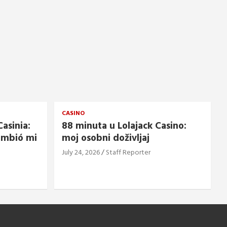
CASINO
asinia:
88 minuta u Lolajack Casino:
ambió mi
moj osobni doživljaj
July 24, 2026
Staff Reporter