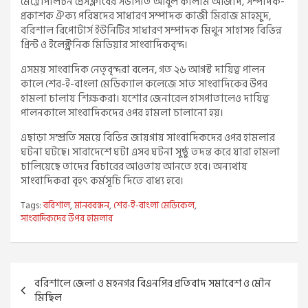
মেট্রোপলিটন প্রেসক্লাবের সভাপতি আবুল কালাম আজাদ, সম্পাদক-
প্রকাশক ঐক্য পরিষদের সাধারণ সম্পাদক কাজী মিরাজ মাহমুদ,
বরিশাল রিপোর্টার্স ইউনিটির সাধারণ সম্পাদক মিথুন সাহাসহ বিভিন্ন
প্রিন্ট ও ইলেক্ট্রনিক মিডিয়ার সাংবাদিকবৃন্দ।
এসময় সাংবাদিক নেতৃবৃন্দরা বলেন, গত ২৬ আগস্ট দায়িত্ব পালন
কালে শের-ই-বাংলা মেডিক্যাল কলেজে সাত সাংবাদিকের উপর
হামলা চালায় শিক্ষকরা। যশোর জেনারেল হাসপাতালেও দায়িত্ব
পালনকালে সাংবাদিকদের ওপর হামলা চালানো হয়।
এছাড়া সম্প্রতি সময়ে বিভিন্ন জায়গায় সাংবাদিকদের ওপর হামলার
ঘটনা ঘটছে। সারাদেশে ঘটা এসব ঘটনা সুষ্ঠু তদন্ত করে যারা হামলা
চালিয়েছে তাদের বিচারের আওতায় আনতে হবে। অন্যথায়
সাংবাদিকরা বৃহৎ কর্মসূচি দিতে বাধ্য হবে।
Tags:
বরিশাল
,
মানববন্ধন
,
শের-ই-বাংলা মেডিকেল
,
সাংবাদিকদের উপর হামলার
Post
বরিশালে জেলা ও মহনগর বিএনপির প্রতিবাদ সমাবেশ ও মৌন
navigation
মিছিল