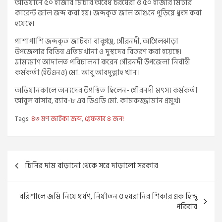
অভিযানে ৫০ হাজার মিটার অবৈধ চরঘেরা ও ৫০ হাজার মিটার
কারেন্ট জাল জব্দ করা হয়। জব্দকৃত জাল আগুনে পুড়িয়ে ধ্বংস করা
হয়েছে।
পাশাপাশি জব্দকৃত জাটকা বাবুগঞ্জ, গৌরনদী, আগৈলঝাড়া
উপজেলার বিভিন্ন এতিমখানা ও দুস্থদের বিতরণ করা হয়েছে।
ভ্রাম্যমাণ আদালত পরিচালনা করেন গৌরনদী উপজেলা নির্বাহী
কর্মকর্তা (ইউএনও) মো. আবু আবদুল্লাহ খান।
অভিযানকালে অন্যদের উপস্থিত ছিলেন- গৌরনদী মৎস্য কর্মকর্তা
আবুল বাসার, র‍্যাব-৮ এর ডিএডি মো. কামরুজ্জামান প্রমুখ।
Tags:
৪৩ মণ জাটকা জব্দ
,
গ্রেফতার ৪ জন!
Post
চিনির দাম বাড়ানো থেকে সরে দাড়ালো সরকার
navigation
বরিশালে জমি নিয়ে ধর্ষণ, নির্যাতন ও হয়রানির শিকার এক হিন্দু
পরিবার