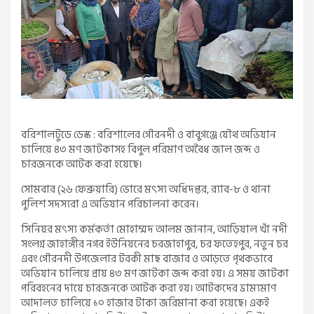
বরিশালটুডে ডেস্ক : বরিশালের গৌরনদী ও বাবুগঞ্জে যৌথ অভিযান
চালিয়ে ৪৩ মণ জাটকাসহ বিপুল পরিমাণ অবৈধ জাল জব্দ ও
চারজনকে আটক করা হয়েছে।
সোমবার (২৬ ফেব্রুয়ারি) ভোরে মৎস্য অধিদপ্তর, র‍্যাব-৮ ও থানা
পুলিশ সদস্যরা এ অভিযান পরিচালনা করেন।
সিনিয়র মৎস্য কর্মকর্তা মোহাম্মদ আলম জানান, আড়িয়াল খাঁ নদী
সংলগ্ন জাহাঙ্গীর নগর ইউনিয়নের চরজাহাপুর, চর ফতেহপুর, নতুন চর
এবং গৌরনদী উপজেলার টরকী মাছ বাজার ও আড়তে পৃথকভাবে
অভিযান চালিয়ে প্রায় ৪৩ মণ জাটকা জব্দ করা হয়। এ সময় জাটকা
পরিবহনের দায়ে চারজনকে আটক করা হয়। আটকদের ভ্রাম্যমাণ
আদালত চালিয়ে ১০ হাজার টাকা জরিমানা করা হয়েছে। একই