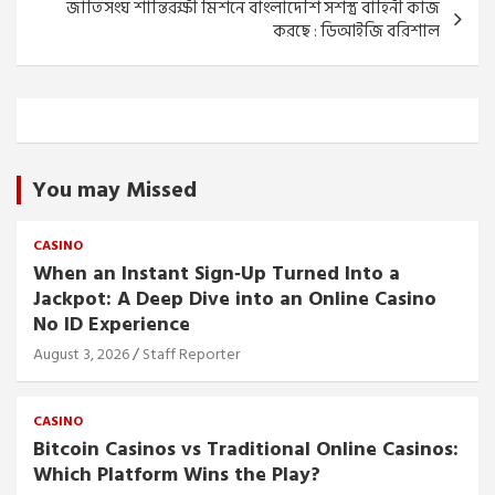
জাতিসংঘ শান্তিরক্ষী মিশনে বাংলাদেশি সশস্ত্র বাহিনী কাজ
করছে : ডিআইজি বরিশাল
You may Missed
CASINO
When an Instant Sign‑Up Turned Into a
Jackpot: A Deep Dive into an Online Casino
No ID Experience
August 3, 2026
Staff Reporter
CASINO
Bitcoin Casinos vs Traditional Online Casinos:
Which Platform Wins the Play?