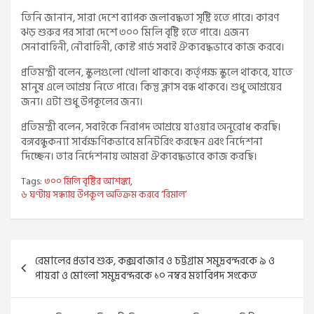
তিনি জানান, সারা দেশে ব্যাপক জলাবদ্ধতা সৃষ্টি হতে পারে। কারণ
ঝড় শুরুর পর সারা দেশে ৩০০ মিলি বৃষ্টি হতে পারে। এজন্য
সেনাবাহিনী, নৌবাহিনী, কোস্ট গার্ড সবাই ঐক্যবদ্ধভাবে কাজ করবে।
প্রতিমন্ত্রী বলেন, স্কুলগুলো খোলা থাকবে। কর্তৃপক্ষ স্কুলে থাকবে, যাতে
মানুষ এলে আশ্রয় নিতে পারে। কিন্তু ক্লাস বন্ধ থাকবে। শুধু আশ্রয়ের
জন্য। এটা শুধু উপকূলের জন্য।
প্রতিমন্ত্রী বলেন, সবাইকে নিরাপদ আশ্রয়ে যাওয়ার অনুরোধ করছি।
বঙ্গবন্ধুকন্যা সার্বক্ষণিকভাবে মনিটরিং করছেন এবং নির্দেশনা
দিচ্ছেন। তার নির্দেশনায় আমরা ঐক্যবদ্ধভাবে কাজ করছি।
Tags:
৩০০ মিলি বৃষ্টির আশঙ্কা
,
৬ ঘণ্টায় সন্ধ্যায় উপকূল অতিক্রম করবে ‘রিমাল’
Post
রেমালের প্রভাব শুরু, কক্সবাজার ও চট্টগ্রাম সমুদ্রবন্দরকে ৯ ও
navigation
পায়রা ও মোংলা সমুদ্রবন্দরকে ১০ নম্বর মহাবিপদ সংকেত