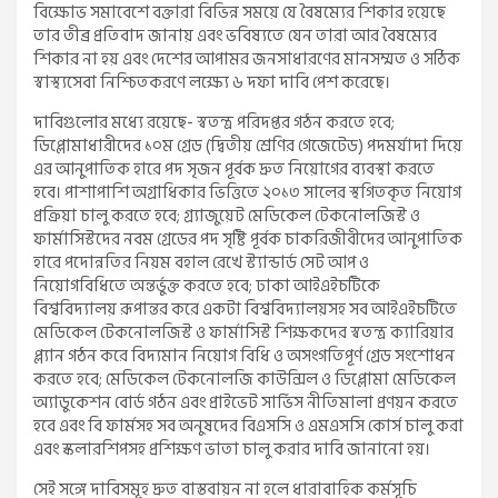
বিক্ষোভ সমাবেশে বক্তারা বিভিন্ন সময়ে যে বৈষম্যের শিকার হয়েছে
তার তীব্র প্রতিবাদ জানায় এবং ভবিষ্যতে যেন তারা আর বৈষম্যের
শিকার না হয় এবং দেশের আপামর জনসাধারণের মানসম্মত ও সঠিক
স্বাস্থ্যসেবা নিশ্চিতকরণে লক্ষ্যে ৬ দফা দাবি পেশ করেছে।
দাবিগুলোর মধ্যে রয়েছে- স্বতন্ত্র পরিদপ্তর গঠন করতে হবে;
ডিপ্লোমাধারীদের ১০ম গ্রেড (দ্বিতীয় শ্রেণির গেজেটেড) পদমর্যাদা দিয়ে
এর আনুপাতিক হারে পদ সৃজন পূর্বক দ্রুত নিয়োগের ব্যবস্থা করতে
হবে। পাশাপাশি অগ্রাধিকার ভিত্তিতে ২০১৩ সালের স্থগিতকৃত নিয়োগ
প্রক্রিয়া চালু করতে হবে; গ্র্যাজুয়েট মেডিকেল টেকনোলজিস্ট ও
ফার্মাসিস্টদের নবম গ্রেডের পদ সৃষ্টি পূর্বক চাকরিজীবীদের আনুপাতিক
হারে পদোন্নতির নিয়ম বহাল রেখে স্ট্যান্ডার্ড সেট আপ ও
নিয়োগবিধিতে অন্তর্ভুক্ত করতে হবে; ঢাকা আইএইচটিকে
বিশ্ববিদ্যালয় রূপান্তর করে একটা বিশ্ববিদ্যালয়সহ সব আইএইচটিতে
মেডিকেল টেকনোলজিস্ট ও ফার্মাসিস্ট শিক্ষকদের স্বতন্ত্র ক্যারিয়ার
প্ল্যান গঠন করে বিদ্যমান নিয়োগ বিধি ও অসংগতিপূর্ণ গ্রেড সংশোধন
করতে হবে; মেডিকেল টেকনোলজি কাউন্সিল ও ডিপ্লোমা মেডিকেল
অ্যাডুকেশন বোর্ড গঠন এবং প্রাইভেট সার্ভিস নীতিমালা প্রণয়ন করতে
হবে এবং বি ফার্মসহ সব অনুষদের বিএসসি ও এমএসসি কোর্স চালু করা
এবং স্কলারশিপসহ প্রশিক্ষণ ভাতা চালু করার দাবি জানানো হয়।
সেই সঙ্গে দাবিসমূহ দ্রুত বাস্তবায়ন না হলে ধারাবাহিক কর্মসূচি