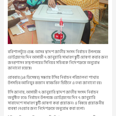
বরিশালটুডে ডেস্ক: আসন্ন দ্বাদশ জাতীয় সংসদ নির্বাচন উপলক্ষে
ভোটগ্রহণের দিন আগামী ৭ জানুয়ারি সাধারণ ছুটি ঘোষণা করার জন্য
জনপ্রশাসন মন্ত্রণালয়ের সিনিয়র সচিবকে নির্দেশক্রমে অনুরোধ
জানানো হয়েছে।
রোববার (২৪ ডিসেম্বর) সন্ধ্যায় ইসির নির্বাচন পরিচালনা শাখার
উপসচিব আতিয়ুর রহমান স্বাক্ষরিত চিঠিতে এ তথ্য জানানো হয়।
ইসি জানায়, আগামী ৭ জানুয়ারি দ্বাদশ জাতীয় সংসদ নির্বাচন
অনুষ্ঠিত হবে। নির্বাচন উপলক্ষে ভোটগ্রহণের দিন ৭ জানুয়ারি
সারাদেশে সাধারণ ছুটি ঘোষণা করা প্রয়োজন। এ বিষয়ে প্রয়োজনীয়
ব্যবস্থা নেওয়ার জন্য নির্দেশক্রমে অনুরোধ করা হলো।