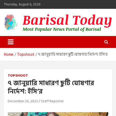
Skip
Thursday, August 6, 2026
to
content
Barisal Today
The Most Popular News Portal in Barisal
Home
Topshoot
৭ জানুয়ারি সাধারণ ছুটি ঘোষণার নির্দেশ: ইসি‘র
TOPSHOOT
৭ জানুয়ারি সাধারণ ছুটি ঘোষণার
নির্দেশ: ইসি‘র
December 24, 2023
Staff Reporter