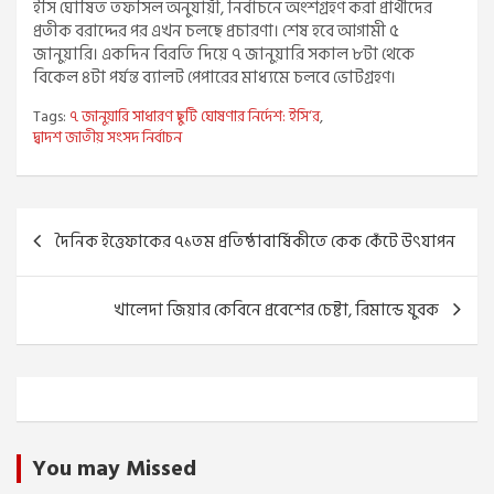
ইসি ঘোষিত তফসিল অনুযায়ী, নির্বাচনে অংশগ্রহণ করা প্রার্থীদের
প্রতীক বরাদ্দের পর এখন চলছে প্রচারণা। শেষ হবে আগামী ৫
জানুয়ারি। একদিন বিরতি দিয়ে ৭ জানুয়ারি সকাল ৮টা থেকে
বিকেল ৪টা পর্যন্ত ব্যালট পেপারের মাধ্যমে চলবে ভোটগ্রহণ।
Tags:
৭ জানুয়ারি সাধারণ ছুটি ঘোষণার নির্দেশ: ইসি‘র
,
দ্বাদশ জাতীয় সংসদ নির্বাচন
Post
দৈনিক ইত্তেফাকের ৭১তম প্রতিষ্ঠাবার্ষিকীতে কেক কেঁটে উৎযাপন
navigation
খালেদা জিয়ার কেবিনে প্রবেশের চেষ্টা, রিমান্ডে যুবক
You may Missed