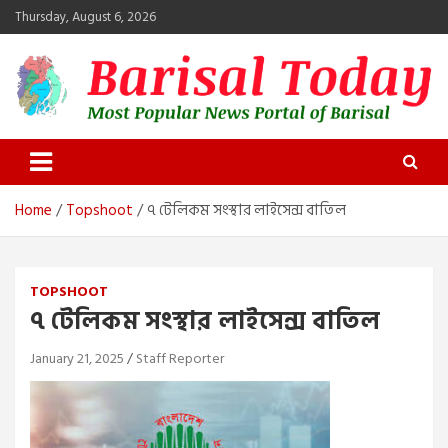
Skip
Thursday, August 6, 2026
to
content
Barisal Today
The Most Popular News Portal in Barisal
Home
Topshoot
৭ টেলিকম সংস্থার লাইসেন্স বাতিল
TOPSHOOT
৭ টেলিকম সংস্থার লাইসেন্স বাতিল
January 21, 2025
Staff Reporter