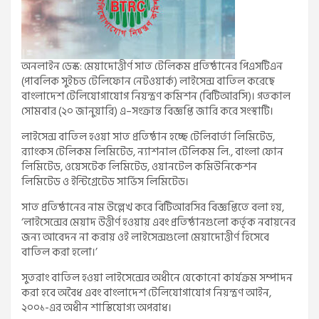
অনলাইন ডেস্ক: মেয়াদোত্তীর্ণ সাত টেলিকম প্রতিষ্ঠানের পিএসটিএন
(পাবলিক সুইচড টেলিফোন নেটওয়ার্ক) লাইসেন্স বাতিল করেছে
বাংলাদেশ টেলিযোগাযোগ নিয়ন্ত্রণ কমিশন (বিটিআরসি)। গতকাল
সোমবার (২০ জানুয়ারি) এ–সংক্রান্ত বিজ্ঞপ্তি জারি করে সংস্থাটি।
লাইসেন্স বাতিল হওয়া সাত প্রতিষ্ঠান হচ্ছে টেলিবার্তা লিমিটেড,
র‍্যাংকস টেলিকম লিমিটেড, ন্যাশনাল টেলিকম লি., বাংলা ফোন
লিমিটেড, ওয়েসটেক লিমিটেড, ওয়ানটেল কমিউনিকেশন
লিমিটেড ও ইন্টিগ্রেটেড সার্ভিস লিমিটেড।
সাত প্রতিষ্ঠানের নাম উল্লেখ করে বিটিআরসির বিজ্ঞপ্তিতে বলা হয়,
‘লাইসেন্সের মেয়াদ উত্তীর্ণ হওয়ায় এবং প্রতিষ্ঠানগুলো কর্তৃক নবায়নের
জন্য আবেদন না করায় ওই লাইসেন্সগুলো মেয়াদোত্তীর্ণ হিসেবে
বাতিল করা হলো।’
সুতরাং বাতিল হওয়া লাইসেন্সের অধীনে যেকোনো কার্যক্রম সম্পাদন
করা হবে অবৈধ এবং বাংলাদেশ টেলিযোগাযোগ নিয়ন্ত্রণ আইন,
২০০১-এর অধীন শাস্তিযোগ্য অপরাধ।