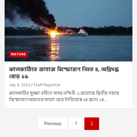
NATURE
ঝালকাঠিতে জাহাজ বিস্ফোরণে নিহত ৪, অগ্নিদগ্ধ
বেড়ে ১৯
July 9, 2023
Staff Reporter
ঝালকাঠির সুগন্ধা নদীতে সাগর নন্দিনী-২ জাহাজে দ্বিতীয় দফায়
বিস্ফোরণে আহতের সংখ্যা বেড়ে দাঁড়িয়েছে ১৪ জনে। ১৪…
Posts
Previous
1
2
pagination