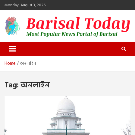
Skip
Monday, August 3, 2026
to
content
Barisal Today
The Most Popular News Portal in Barisal
Home
অনলাইন
Tag:
অনলাইন