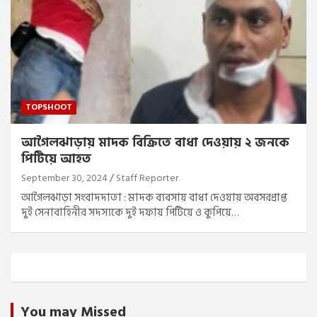
TOPSHOOT
আগৈলঝাড়ায় মাদক বিক্রিতে বাধা দেওয়ায় ২ জনকে
পিটিয়ে আহত
September 30, 2024
Staff Reporter
আগৈলঝাড়া সংবাদদাতা : মাদক ব্যবসায় বাধা দেওয়ায় অবসরপ্রাপ্ত
দুই সেনাবাহিনীর সদস্যকে দুই দফায় পিটিয়ে ও কুপিয়ে…
You may Missed