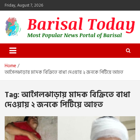
Skip
Friday, August 7, 2026
to
content
Barisal Today
The Most Popular News Portal in Barisal
Home
আগৈলঝাড়ায় মাদক বিক্রিতে বাধা দেওয়ায় ২ জনকে পিটিয়ে আহত
Tag:
আগৈলঝাড়ায় মাদক বিক্রিতে বাধা
দেওয়ায় ২ জনকে পিটিয়ে আহত