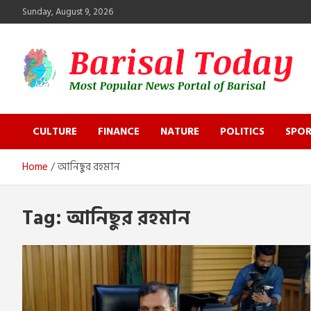
Skip
Sunday, August 9, 2026
to
content
Barisal Today
The Most Popular News Portal in Barisal
CULTURE
FINANCE
NATURE
POLITICS
SPOR
Home
আনিছুর রহমান
Tag:
আনিছুর রহমান