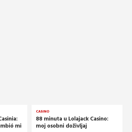
CASINO
asinia:
88 minuta u Lolajack Casino:
ambió mi
moj osobni doživljaj