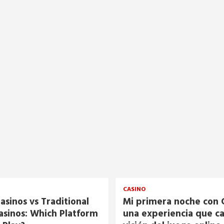
CASINO
asinos vs Traditional
Mi primera noche con C
asinos: Which Platform
una experiencia que c