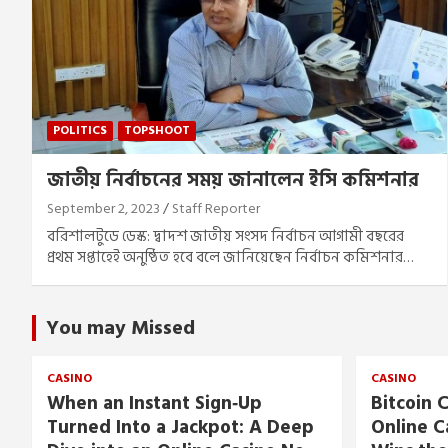
POLITICS
TOPSHOOT
জাতীয় নির্বাচনের সময় জানালেন ইসি কমিশনার
September 2, 2023
Staff Reporter
বরিশালটুডে ডেস্ক: দ্বাদশ জাতীয় সংসদ নির্বাচন আগামী বছরের
প্রথম সপ্তাহেই অনুষ্ঠিত হবে বলে জানিয়েছেন নির্বাচন কমিশনার…
You may Missed
CASINO
CASINO
When an Instant Sign‑Up
Bitcoin C
Turned Into a Jackpot: A Deep
Online C