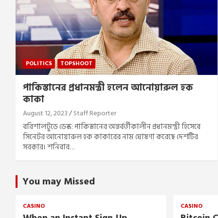
POLITICS
TOPSHOOT
পাকিস্তানের প্রধানমন্ত্রী হলেন আনোয়ারুল হক
কাকা
August 12, 2023
Staff Reporter
বরিশালটুডে ডেস্ক: পাকিস্তানের অন্তর্বর্তীকালীন প্রধানমন্ত্রী হিসেবে
সিনেটর আনোয়ারুল হক কাকারের নাম ঘোষণা করেছে দেশটির
সরকার। শনিবার…
You may Missed
CASINO
CASINO