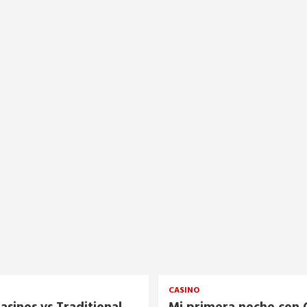
CASINO