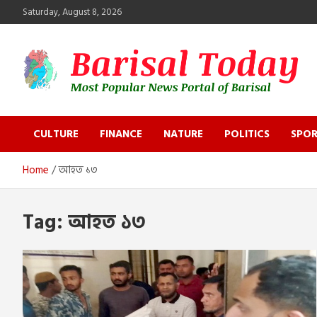
Skip
Saturday, August 8, 2026
to
content
Barisal Today
The Most Popular News Portal in Barisal
CULTURE
FINANCE
NATURE
POLITICS
SPOR
Home
আহত ১৩
Tag:
আহত ১৩