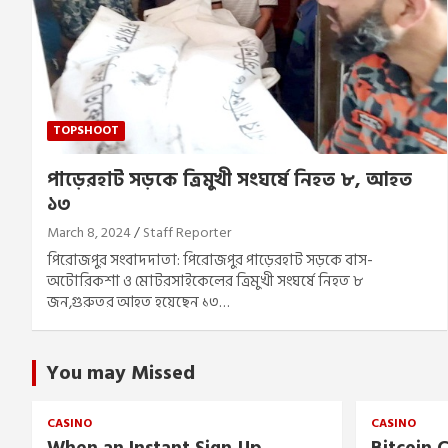
TOPSHOOT
পাড়েরহাট সড়কে ত্রিমুখী সংঘর্ষে নিহত ৮, আহত
১৩
March 8, 2024
Staff Reporter
পিরোজপুর সংবাদদাতা: পিরোজপুর পাড়েরহাট সড়কে বাস-
অটোরিকশা ও মোটরসাইকেলের ত্রিমুখী সংঘর্ষে নিহত ৮
জন,গুরুতর আহত হয়েছেন ১৩…
You may Missed
CASINO
CASINO