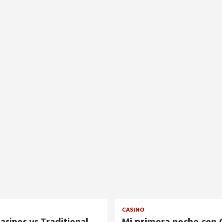
CASINO